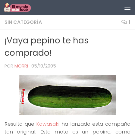
Saltar al contenido
SIN CATEGORÍA
1
¡Vaya pepino te has
comprado!
POR
MORRI
·
05/10/2005
Resulta que
Kawasaki
ha lanzado esta campaña
tan original. Esta moto es un pepino, como