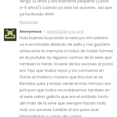
tengo 32 años y era bastante pequeña ((unos
4-5 años)) cuando yo veía los aurones.. así que
ya ha llovido ehhh
Responder
Anonymous
06/04/2008 a las 21:19
hola buenas buscando la serie pa nmi sobrino
os e econtrado ablando de eella y me gustaria
refescaros la memoria a todos de todas formas
en el youtube ay algunos cachos de la serie que
tambien lo haran. la serie de lso aurones el prota
era Tejo que tiraba rayos y los comvertia en
frutas el muñeco moreno que iba cion el se
llamaba yuka y el bixo verde el mas famoso era
poti poti que todos recordabamos tambien en
al serie salian gallofa que era el soldado tonto
del malo de la serie que siempre hacian todo
mal, Los aurones fundian el oro para acer
herramientas y cosas de cocina