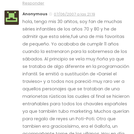
Responder
Anonymous
07/06/2007 a las 21:19
hola, tengo mis 30 añitos, soy fan de muchas
séries infantiles de los años 70 y 80 y he de
admitir que esta série,fué una de mis favoritas
de pequeño. Yo acababa de cumplir 11 años
cuando la estrenaron para la sobremesa de los
sábados. Al principio se veía muy ñoña ya que
se trataba de algo diferente en la programación
infantil. Se emitió a sustitución de «Daniel el
travieso» y a todos nos pareció muy raro ver a
aquellos personajes que se trataban de una
marionetas rústicas las cuales al final se hicieron
entrañables para todos los chavales españoles
ya que también tubo marketing. Muchos querían
para regalo de reyes un Poti-Poti. Otro que
tambien era graciosísimo, era el Gallofa, un
acompañante torpe de los villanos. Hoy en día