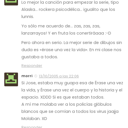
Lo mejor la canción para empezar la serie, tipo
Alaska… rockera psicodélica… igualito que los
lunnis.
Yo sólo me acuerdo de… zas, zas, zas,
lanzarrayos! Y en fruta los conertiráaaa :-D
Pero ahora en serio. La mejor serie de dibujos sin
duda es «érase una vez la vida». En mi clase nos
gustaba a todos.
Responder
morri
13/10/2005 a las 22:06
Si Jose, estaba muy guapa esa de Érase una vez
la vida, y Érase una vez el cuerpo y la historia y el
espacio. XDDD Si es que estaban todos.
A mí me molaba ver a los policías glóbulos
blancos que se comían a todos los virus jaajja
Molaban. XD
Responder