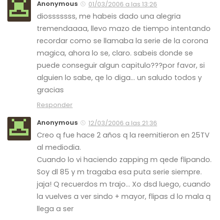
Anonymous
01/03/2006 a las 13:26
diosssssss, me habeis dado una alegria
tremendaaaa, llevo mazo de tiempo intentando
recordar como se llamaba la serie de la corona
magica, ahora lo se, claro. sabeis donde se
puede conseguir algun capitulo???por favor, si
alguien lo sabe, qe lo diga… un saludo todos y
gracias
Responder
Anonymous
12/03/2006 a las 21:36
Creo q fue hace 2 años q la reemitieron en 25TV
al mediodia.
Cuando lo vi haciendo zapping m qede flipando.
Soy dl 85 y m tragaba esa puta serie siempre.
jaja! Q recuerdos m trajo… Xo dsd luego, cuando
la vuelves a ver sindo + mayor, flipas d lo mala q
llega a ser