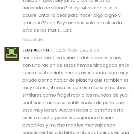
Zruspa Y sport Billy junto a MIsha el osito
haciendo de villano? es que4 as nadie se le
ocurre juntar lo peor para hacer algo digno y
gracioso?Sport Billy tambien vale..e in cluso la
piÑa de los fruitis,,,,,,,sic
Responder
EZEQUIELJOEL
22/07/2006 a las 01:06
nosotros tambien veiamos los aurones y hoy
con una racion de setas hemos hindagado en la
locura sustancial y hemos averiguado algo muy
pikudo por no hablar de pikachu que tambien es
muy sebero,el caso es que esta serie y muchas
similares como fragel rock o los mundos de yupi
contienen mensajes subliminales de peña que
esta muy loca y vuelven locos a los niños,esta
serie a mucha gente le acojonaba tenian
pesadillas y mucho mas los mensajes son
concernientes a la biblia y ritos satanicos es una