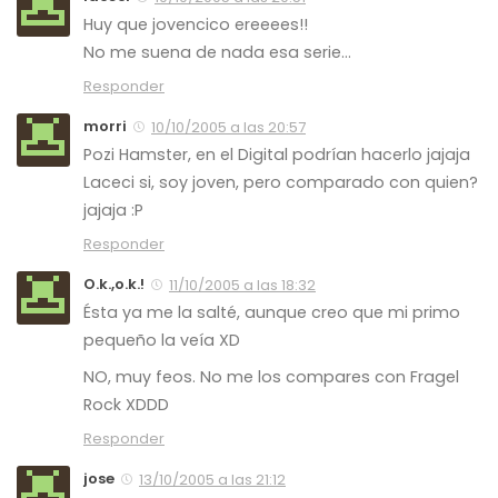
Huy que jovencico ereeees!!
No me suena de nada esa serie…
Responder
morri
10/10/2005 a las 20:57
Pozi Hamster, en el Digital podrían hacerlo jajaja
Laceci si, soy joven, pero comparado con quien?
jajaja :P
Responder
O.k.,o.k.!
11/10/2005 a las 18:32
Ésta ya me la salté, aunque creo que mi primo
pequeño la veía XD
NO, muy feos. No me los compares con Fragel
Rock XDDD
Responder
jose
13/10/2005 a las 21:12