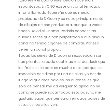
Aurones y el bodrio este. Decían que eran
espantosos. En ONO existe un canal temático
infantil llamado Supereñe que es medio
propiedad de D’Ocon y se nutre principalmente
de dibujos de esa productora, aunque a veces
hacen David el Gnomo. Podréis conocer las
nuevas series que han perpetrado y que ningún
canal ha tenido cojones de comprar. Por eso
tienen un canal propio…
Todas las series de D´ocon sin expcepcion son
horripilantes, a cada cual mas mierda, decir que
los fruitis es la peor es mucho decir, porque es
imposible decidirse por una de ellas, yo desde
luego la que mas odio es los aurones, es que
solo de pensar me da vergüenza ajena, no se
como se puede sacar todoa esta basura, me
gustaria saber que pensaran en otros paises de
estas series si las ven.