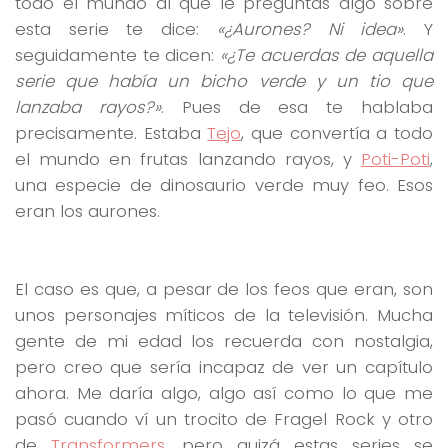
todo el mundo al que le preguntas algo sobre
esta serie te dice:
«¿Aurones? Ni idea»
. Y
seguidamente te dicen:
«¿Te acuerdas de aquella
serie que había un bicho verde y un tio que
lanzaba rayos?»
. Pues de esa te hablaba
precisamente. Estaba
Tejo
, que convertía a todo
el mundo en frutas lanzando rayos, y
Poti-Poti
,
una especie de dinosaurio verde muy feo. Esos
eran los aurones.
El caso es que, a pesar de los feos que eran, son
unos personajes míticos de la televisión. Mucha
gente de mi edad los recuerda con nostalgia,
pero creo que sería incapaz de ver un capítulo
ahora. Me daría algo, algo así como lo que me
pasó cuando ví un trocito de Fragel Rock y otro
de
Transformers
, pero quizá estas series se