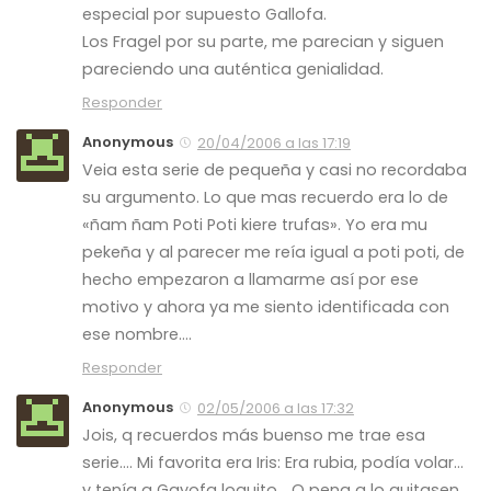
especial por supuesto Gallofa.
Los Fragel por su parte, me parecian y siguen
pareciendo una auténtica genialidad.
Responder
Anonymous
20/04/2006 a las 17:19
Veia esta serie de pequeña y casi no recordaba
su argumento. Lo que mas recuerdo era lo de
«ñam ñam Poti Poti kiere trufas». Yo era mu
pekeña y al parecer me reía igual a poti poti, de
hecho empezaron a llamarme así por ese
motivo y ahora ya me siento identificada con
ese nombre….
Responder
Anonymous
02/05/2006 a las 17:32
Jois, q recuerdos más buenso me trae esa
serie…. Mi favorita era Iris: Era rubia, podía volar…
y tenía a Gayofa loquito… Q pena q lo quitasen