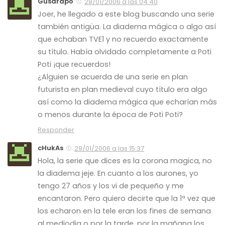
Gusarapo
28/01/2006 a las 04:40
Joer, he llegado a este blog buscando una serie
también antigüa. La diadema mágica o algo así
que echaban TVE1 y no recuerdo exactamente
su título. Había olvidado completamente a Poti
Poti ¡que recuerdos!
¿Alguien se acuerda de una serie en plan
futurista en plan medieval cuyo título era algo
así como la diadema mágica que echarían más
o menos durante la época de Poti Poti?
Responder
cHukAs
29/01/2006 a las 15:37
Hola, la serie que dices es la corona magica, no
la diadema jeje. En cuanto a los aurones, yo
tengo 27 años y los vi de pequeño y me
encantaron. Pero quiero decirte que la 1ª vez que
los echaron en la tele eran los fines de semana
al mediodia o por la tarde, por la mañana los