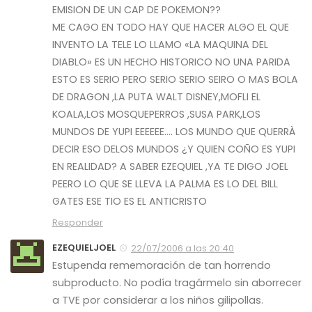
EMISION DE UN CAP DE POKEMON??
ME CAGO EN TODO HAY QUE HACER ALGO EL QUE
INVENTO LA TELE LO LLAMO «LA MAQUINA DEL
DIABLO» ES UN HECHO HISTORICO NO UNA PARIDA
ESTO ES SERIO PERO SERIO SERIO SEIRO O MAS BOLA
DE DRAGON ,LA PUTA WALT DISNEY,MOFLI EL
KOALA,LOS MOSQUEPERROS ,SUSA PARK,LOS
MUNDOS DE YUPI EEEEEE…. LOS MUNDO QUE QUERRÀ
DECIR ESO DELOS MUNDOS ¿Y QUIEN COÑO ES YUPI
EN REALIDAD? A SABER EZEQUIEL ,YA TE DIGO JOEL
PEERO LO QUE SE LLEVA LA PALMA ES LO DEL BILL
GATES ESE TIO ES EL ANTICRISTO
Responder
EZEQUIELJOEL
22/07/2006 a las 20:40
Estupenda rememoración de tan horrendo
subproducto. No podía tragármelo sin aborrecer
a TVE por considerar a los niños gilipollas.