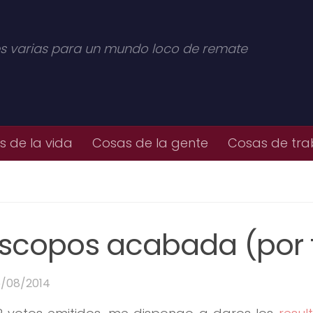
s varias para un mundo loco de remate
 de la vida
Cosas de la gente
Cosas de tra
óscopos acabada (por f
5/08/2014