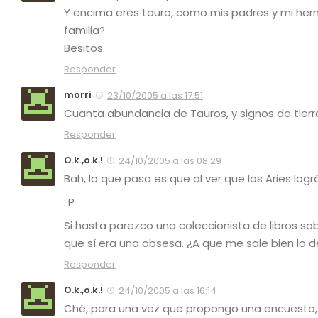
Y encima eres tauro, como mis padres y mi herm
familia?
Besitos.
Responder
morri
23/10/2005 a las 17:51
Cuanta abundancia de Tauros, y signos de tierra 
Responder
O.k.,o.k.!
24/10/2005 a las 08:29
Bah, lo que pasa es que al ver que los Aries lo
:·P
Si hasta parezco una coleccionista de libros s
que sí era una obsesa. ¿A que me sale bien lo d
Responder
O.k.,o.k.!
24/10/2005 a las 16:14
Ché, para una vez que propongo una encuesta, 