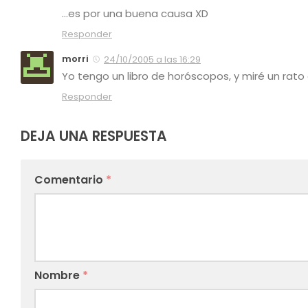
…es por una buena causa XD
Responder
morri
24/10/2005 a las 16:29
Yo tengo un libro de horóscopos, y miré un rat
Responder
DEJA UNA RESPUESTA
Comentario
*
Nombre
*