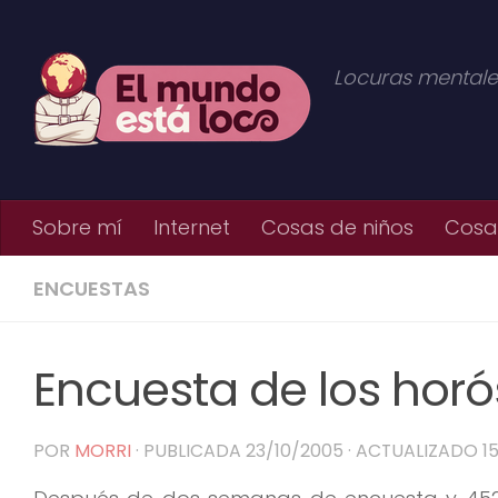
Saltar al contenido
Locuras mentale
Sobre mí
Internet
Cosas de niños
Cosas
ENCUESTAS
Encuesta de los hor
POR
MORRI
· PUBLICADA
23/10/2005
· ACTUALIZADO
1