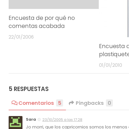
Encuesta de por qué no
comentas acabada
22/01/2006
Encuesta d
plastiquet
01/01/2010
5 RESPUESTAS
Comentarios
5
Pingbacks
0
Sara
23/10/2005 a las 17:28
Jo morri, que los capricornios somos los meno