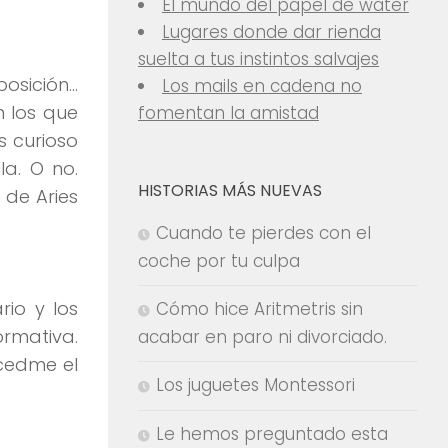
El mundo del papel de water
Lugares donde dar rienda
suelta a tus instintos salvajes
posición…
Los mails en cadena no
n los que
fomentan la amistad
s curioso
la. O no.
HISTORIAS MÁS NUEVAS
 de Aries
Cuando te pierdes con el
coche por tu culpa
io y los
Cómo hice Aritmetris sin
ormativa.
acabar en paro ni divorciado.
acedme el
Los juguetes Montessori
Le hemos preguntado esta