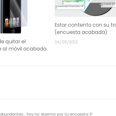
Estar contento con su tr
(encuesta acabada)
e quitar el
24/05/2012
e al móvil acabada
s abundantes… hoy no duermo por tu encuesta :P