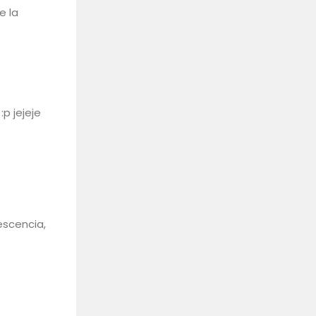
e la
p jejeje
escencia,