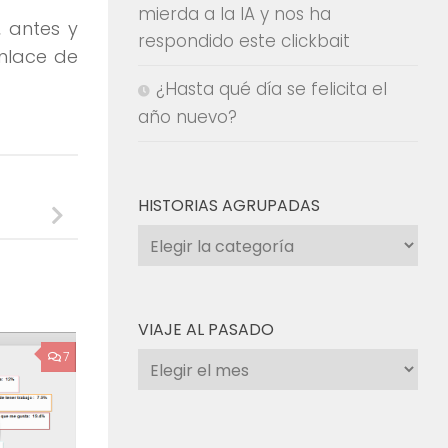
mierda a la IA y nos ha
 antes y
respondido este clickbait
enlace de
¿Hasta qué día se felicita el
año nuevo?
HISTORIAS AGRUPADAS
Historias
agrupadas
VIAJE AL PASADO
7
Viaje
al
pasado