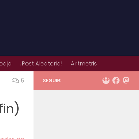
bajo
¡Post Aleatorio!
Aritmetris
5
SEGUIR:
in)