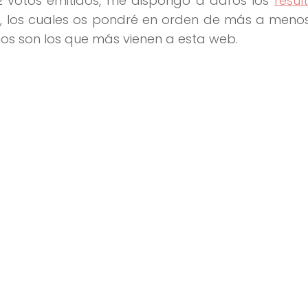
 votos emitidos, me dispongo a daros los
resul
), los cuales os pondré en orden de más a meno
s son los que más vienen a esta web.