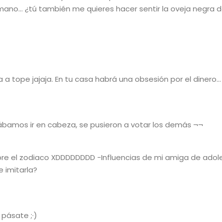
ano… ¿tú también me quieres hacer sentir la oveja negra d
a tope jajaja. En tu casa habrá una obsesión por el dinero… :
grábamos ir en cabeza, se pusieron a votar los demás ¬¬
obre el zodiaco XDDDDDDDD -Influencias de mi amiga de adol
e imitarla?
pásate ;·)