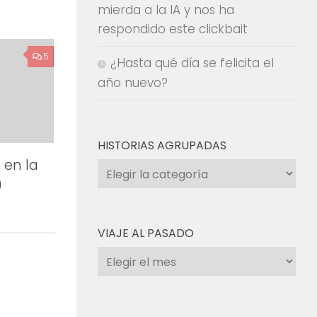
mierda a la IA y nos ha
respondido este clickbait
5
¿Hasta qué día se felicita el
año nuevo?
HISTORIAS AGRUPADAS
 en la
Historias
)
agrupadas
VIAJE AL PASADO
Viaje
al
pasado