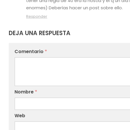
tener una regla de 40 era la hostia y el q un d
enormes) Deberías hacer un post sobre ello.
Responder
DEJA UNA RESPUESTA
Comentario
*
Nombre
*
Web