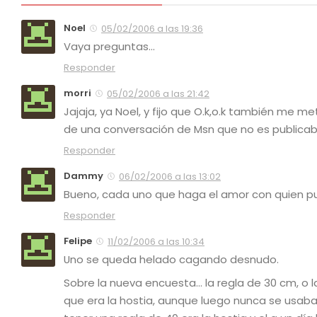
Noel
05/02/2006 a las 19:36
Vaya preguntas…
Responder
morri
05/02/2006 a las 21:42
Jajaja, ya Noel, y fijo que O.k,o.k también me
de una conversación de Msn que no es publicabl
Responder
Dammy
06/02/2006 a las 13:02
Bueno, cada uno que haga el amor con quien pue
Responder
Felipe
11/02/2006 a las 10:34
Uno se queda helado cagando desnudo.
Sobre la nueva encuesta… la regla de 30 cm, o
que era la hostia, aunque luego nunca se usaba