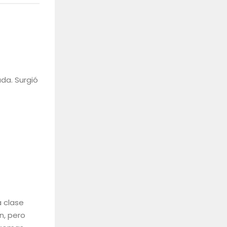
da. Surgió
a clase
n, pero