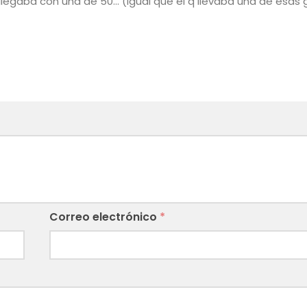
ía llegaba con una de 50… (igual que el q llevaba una de esa
Correo electrónico
*