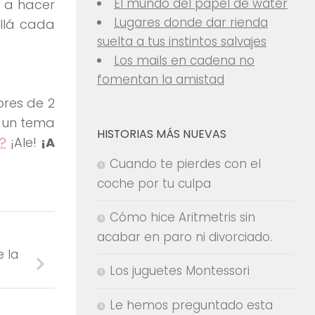
El mundo del papel de water
 a hacer
Lugares donde dar rienda
allá cada
suelta a tus instintos salvajes
Los mails en cadena no
fomentan la amistad
ores de 2
n un tema
HISTORIAS MÁS NUEVAS
?
¡Ale!
¡A
Cuando te pierdes con el
coche por tu culpa
Cómo hice Aritmetris sin
acabar en paro ni divorciado.
e la
Los juguetes Montessori
Le hemos preguntado esta