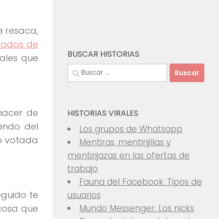
e resaca,
ltados de
BUSCAR HISTORIAS
ales que
Buscar:
hacer de
HISTORIAS VIRALES
endo del
Los grupos de Whatsapp
do votada
Mentiras, mentirijillas y
mentirijazas en las ofertas de
trabajo
Fauna del Facebook: Tipos de
eguido te
usuarios
cosa que
Mundo Messenger: Los nicks