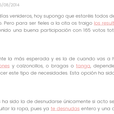
5/08/2014
días venideros, hoy supongo que estaréis todos d
Pero para ser fieles a la cita os traigo
los resu
ido una buena participación con 165 votos tot
te la más esperada y es la de cuando vas a 
ones
y calzoncillos, o bragas o
tanga
, dependi
acer este tipo de necesidades. Esta opción ha si
 ha sido la de desnudarse únicamente si acto s
itar la ropa, pues ya
te desnudas
entero y una 