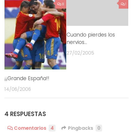
8
1
Cuando pierdes los
nervios…
27/02/2005
¡¡Grande España!!
14/06/2006
4 RESPUESTAS
Comentarios
4
Pingbacks
0