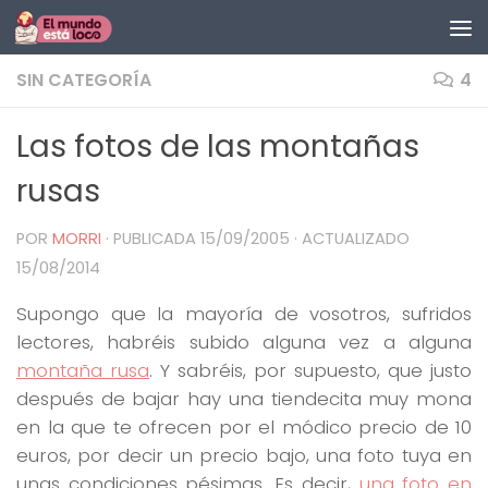
Saltar al contenido
SIN CATEGORÍA
4
Las fotos de las montañas
rusas
POR
MORRI
· PUBLICADA
15/09/2005
· ACTUALIZADO
15/08/2014
Supongo que la mayoría de vosotros, sufridos
lectores, habréis subido alguna vez a alguna
montaña rusa
. Y sabréis, por supuesto, que justo
después de bajar hay una tiendecita muy mona
en la que te ofrecen por el módico precio de 10
euros, por decir un precio bajo, una foto tuya en
unas condiciones pésimas. Es decir,
una foto en