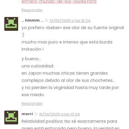
efmero-mundo-de-los-olores.html
Responder
... hmmm ...
14/09/2005 a las 16:24
yo prefiero «beber» ese olor de su fuente original
:)
mucho mas puro e intenso que esta burda
imitación !
y bueno…
una curiosidad:
en Japon muchas chicas tienen grandes
complejos debido al olor de sus chochetes…
y no pierden la virginidad hasta muy tarde por
ese miedo.
Responder
morri
15/09/2005 a las 10:24
Relatividad positiva: No sé exactamente para
quien está enfocado pero bueno, la verdad es