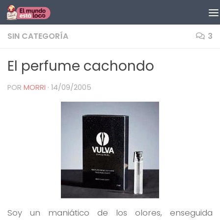
Saltar al contenido
SIN CATEGORÍA
3
El perfume cachondo
POR
MORRI
·
14/09/2005
Soy un maniático de los olores, enseguida