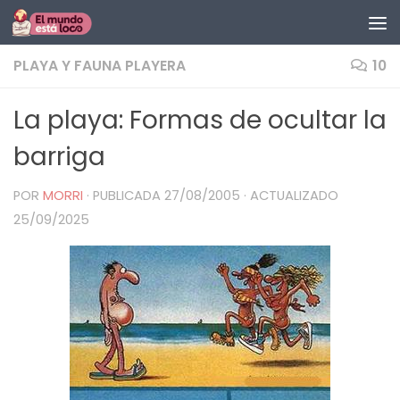
Saltar al contenido
PLAYA Y FAUNA PLAYERA
10
La playa: Formas de ocultar la
barriga
POR
MORRI
· PUBLICADA
27/08/2005
· ACTUALIZADO
25/09/2025