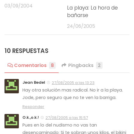
03/09/2004
La playa: La hora de
bañarse
24/06/2005
10 RESPUESTAS
Comentarios
8
Pingbacks
2
Jean Bedel
27/08/2005 a las 13:23
Hay otra solución mas radical. No ir a la playa.
Jode, pero seguro que no te ven la barriga.
Responder
O.k.,o.k.!
27/08/2005 a las 15:57
Pues en lo del nudismo no vas tan
desencaminado: Si te sobran unos kilos, el bikini