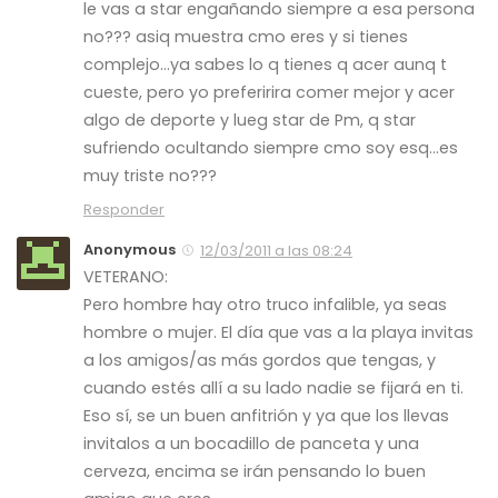
le vas a star engañando siempre a esa persona
no??? asiq muestra cmo eres y si tienes
complejo…ya sabes lo q tienes q acer aunq t
cueste, pero yo preferirira comer mejor y acer
algo de deporte y lueg star de Pm, q star
sufriendo ocultando siempre cmo soy esq…es
muy triste no???
Responder
Anonymous
12/03/2011 a las 08:24
VETERANO:
Pero hombre hay otro truco infalible, ya seas
hombre o mujer. El día que vas a la playa invitas
a los amigos/as más gordos que tengas, y
cuando estés allí a su lado nadie se fijará en ti.
Eso sí, se un buen anfitrión y ya que los llevas
invitalos a un bocadillo de panceta y una
cerveza, encima se irán pensando lo buen