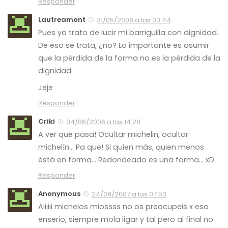
Responder
Lautreamont
31/05/2006 a las 03:44
Pues yo trato de lucir mi barriguilla con dignidad.
De eso se trata, ¿no? Lo importante es asumir
que la pérdida de la forma no es la pérdida de la
dignidad.
Jeje
Responder
Criki
04/06/2006 a las 14:28
A ver que pasa! Ocultar michelin, ocultar
michelín… Pa que! Si quien más, quien menos
éstá en forma… Redondeado es una forma… xD
Responder
Anonymous
24/08/2007 a las 07:53
Aiiiiii michelos miossss no os preocupeis x eso
enserio, siempre mola ligar y tal pero al final no