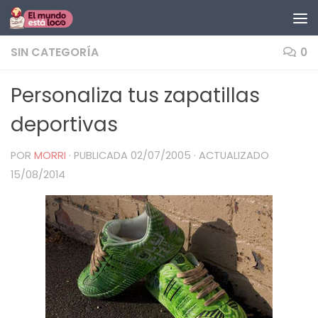
Saltar al contenido
SIN CATEGORÍA
0
Personaliza tus zapatillas
deportivas
POR
MORRI
· PUBLICADA
02/07/2005
· ACTUALIZADO
15/08/2014