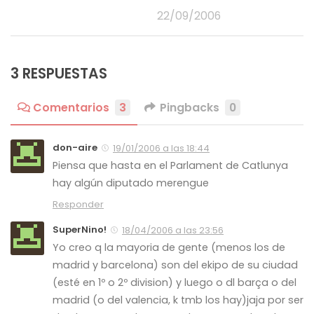
22/09/2006
3 RESPUESTAS
Comentarios
3
Pingbacks
0
don-aire
19/01/2006 a las 18:44
Piensa que hasta en el Parlament de Catlunya
hay algún diputado merengue
Responder
SuperNino!
18/04/2006 a las 23:56
Yo creo q la mayoria de gente (menos los de
madrid y barcelona) son del ekipo de su ciudad
(esté en 1º o 2º division) y luego o dl barça o del
madrid (o del valencia, k tmb los hay)jaja por ser