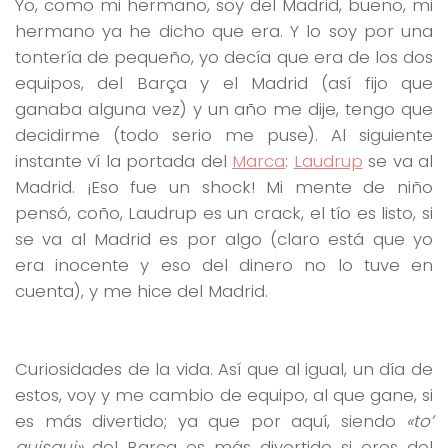
Yo, como mi hermano, soy del Madrid, bueno, mi
hermano ya he dicho que era. Y lo soy por una
tontería de pequeño, yo decía que era de los dos
equipos, del Barça y el Madrid (así fijo que
ganaba alguna vez) y un año me dije, tengo que
decidirme (todo serio me puse). Al siguiente
instante ví la portada del
Marca
:
Laudrup
se va al
Madrid. ¡Eso fue un shock! Mi mente de niño
pensó, coño, Laudrup es un crack, el tío es listo, si
se va al Madrid es por algo (claro está que yo
era inocente y eso del dinero no lo tuve en
cuenta), y me hice del Madrid.
Curiosidades de la vida. Así que al igual, un día de
estos, voy y me cambio de equipo, al que gane, si
es más divertido; ya que por aquí, siendo
«to’
quisqui»
del Barça es más divertido si eres del