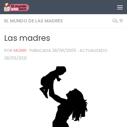
Saltar al contenido
EL MUNDO DE LAS MADRES
11
Las madres
POR
MORRI
· PUBLICADA
28/06/2005
· ACTUALIZADO
28/05/2021