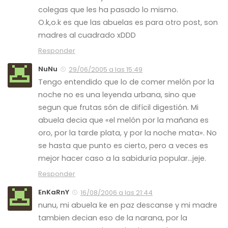
colegas que les ha pasado lo mismo.
O.k,o.k es que las abuelas es para otro post, son
madres al cuadrado xDDD
Responder
NuNu
29/06/2005 a las 15:49
Tengo entendido que lo de comer melón por la
noche no es una leyenda urbana, sino que
segun que frutas són de difícil digestión. Mi
abuela decia que «el melón por la mañana es
oro, por la tarde plata, y por la noche mata». No
se hasta que punto es cierto, pero a veces es
mejor hacer caso a la sabiduría popular…jeje.
Responder
EnKaRnY
16/08/2006 a las 21:44
nunu, mi abuela ke en paz descanse y mi madre
tambien decian eso de la narana, por la