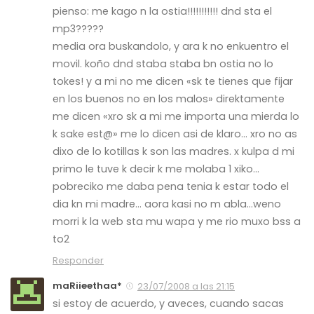
pienso: me kago n la ostia!!!!!!!!!!! dnd sta el
mp3?????
media ora buskandolo, y ara k no enkuentro el
movil. koño dnd staba staba bn ostia no lo
tokes! y a mi no me dicen «sk te tienes que fijar
en los buenos no en los malos» direktamente
me dicen «xro sk a mi me importa una mierda lo
k sake est@» me lo dicen asi de klaro… xro no as
dixo de lo kotillas k son las madres. x kulpa d mi
primo le tuve k decir k me molaba 1 xiko…
pobreciko me daba pena tenia k estar todo el
dia kn mi madre… aora kasi no m abla…weno
morri k la web sta mu wapa y me rio muxo bss a
to2
Responder
maRiieethaa*
23/07/2008 a las 21:15
si estoy de acuerdo, y aveces, cuando sacas