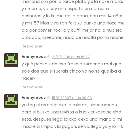
mañana oro por la tarde plata y x la noxe mata,
y creeme, yo soy una experta en comer a
deshoras y lo ke me da la gana, con mis 14 años
y mis 57 kilos vivo tan feliz xD aunke una noxe me
dio por comer nocilla y buff, mejor no la hubiera
probado, creedme, nada de nocilla por la noche
Responder
Anonymous
21/11/2006 a las 15:27
y qué pensais de esa frase de «menos mal que
sois dos que si fuerais cinco yo no sé que iba a
hacer»
Responder
Anonymous
15/01/2007 a las 00:33
yo tng el armario exo 1a mierda, sinceramente,
pero si busko una revista o kualkier kosa se dnd
esta, despues llega 1a xika k exa una mano a mi
madre a limpiar, la pagan, se va, llego yo y lo 1º k