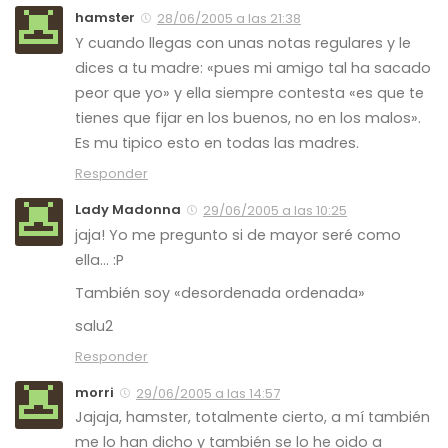
hamster
28/06/2005 a las 21:38
Y cuando llegas con unas notas regulares y le
dices a tu madre: «pues mi amigo tal ha sacado
peor que yo» y ella siempre contesta «es que te
tienes que fijar en los buenos, no en los malos».
Es mu tipico esto en todas las madres.
Responder
Lady Madonna
29/06/2005 a las 10:25
jaja! Yo me pregunto si de mayor seré como
ella… :P
También soy «desordenada ordenada»
salu2
Responder
morri
29/06/2005 a las 14:57
Jajaja, hamster, totalmente cierto, a mí también
me lo han dicho y también se lo he oido a