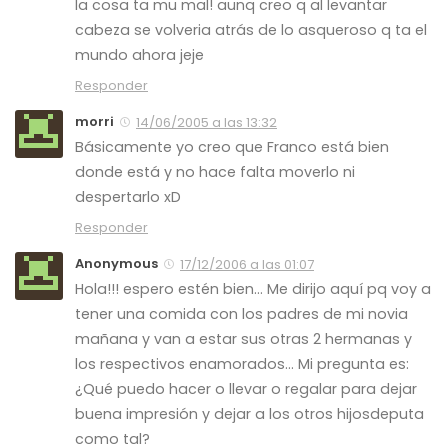
la cosa ta mu mal! aunq creo q al levantar
cabeza se volveria atrás de lo asqueroso q ta el
mundo ahora jeje
Responder
morri
14/06/2005 a las 13:32
Básicamente yo creo que Franco está bien
donde está y no hace falta moverlo ni
despertarlo xD
Responder
Anonymous
17/12/2006 a las 01:07
Hola!!! espero estén bien… Me dirijo aquí pq voy a
tener una comida con los padres de mi novia
mañana y van a estar sus otras 2 hermanas y
los respectivos enamorados… Mi pregunta es:
¿Qué puedo hacer o llevar o regalar para dejar
buena impresión y dejar a los otros hijosdeputa
como tal?