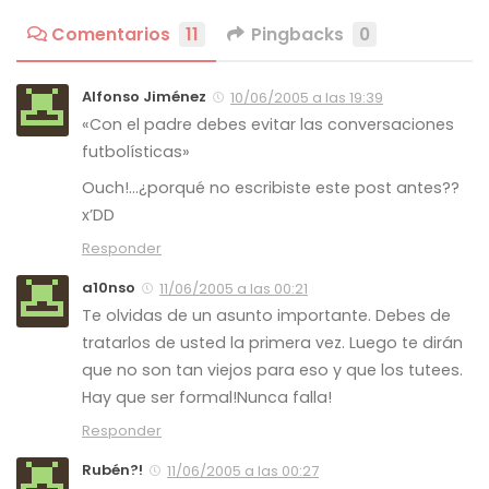
Comentarios
11
Pingbacks
0
Alfonso Jiménez
10/06/2005 a las 19:39
«Con el padre debes evitar las conversaciones
futbolísticas»
Ouch!…¿porqué no escribiste este post antes??
x’DD
Responder
a10nso
11/06/2005 a las 00:21
Te olvidas de un asunto importante. Debes de
tratarlos de usted la primera vez. Luego te dirán
que no son tan viejos para eso y que los tutees.
Hay que ser formal!Nunca falla!
Responder
Rubén?!
11/06/2005 a las 00:27