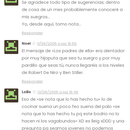
Se agradece todo tipo de sugerencias; dentro
de cosa de un mes probablemente conoceré a
mis suegros…
Yo, desde aquí, tomo nota…
Responder
Noel
11/06/2005 a las 16:55
El mensaje de «Los padres de ella» era alentador:
por muy hijoputa que sea tu suegro y por muy
pardillo que seas tú, nunca llegaréis a los niveles
de Robert De Niro y Ben Stiller.
Responder
LoBo
13/06/2005 a las 16:45
Eso de «se nota que lo has hecho tu» lo de
cocinar suena un poco feo suena del palo «se
nota que lo has hecho tu pq este bodrio no lo
hacen ni los vagabundos» XD es lleig xDDD y una
pregunta pq seamos jovenes no podemos