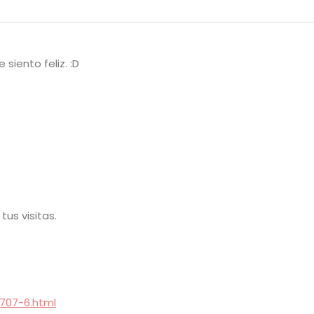
siento feliz. :D
us visitas.
6707-6.html