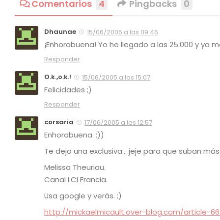
Comentarios
4
Pingbacks
0
Dhaunae
15/06/2005 a las 09:46
¡Enhorabuena! Yo he llegado a las 25.000 y ya me 
Responder
O.k.,o.k.!
15/06/2005 a las 15:07
Felicidades ;)
Responder
corsaria
17/06/2005 a las 12:57
Enhorabuena. :))
Te dejo una exclusiva… jeje para que suban más t
Melissa Theuriau.
Canal LCI Francia.
Usa google y verás. ;)
http://mickaelmicault.over-blog.com/article-6