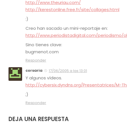
http://www.theuriau.com/
http://kerestonline.free.fr/site/collages.html
:)
Creo han sacado un mini-reportaje en:
http://www.periodistadigital.com/periodismo/
Sino tienes clave:
bugmenot.com
Responder
corsaria
17/06/2005 a las 13:01
Y algunos vídeos.
http://cybersix.dyndns.org/Presentatrices/M-T
;)
Responder
DEJA UNA RESPUESTA