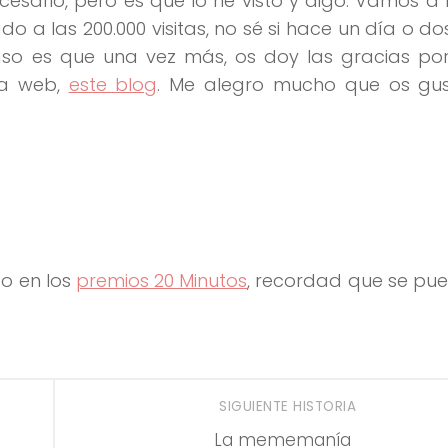
cesario, pero es que lo he visto y digo. Vamos a
do a las 200.000 visitas, no sé si hace un día o d
caso es que una vez más, os doy las gracias po
ta web,
este blog
. Me alegro mucho que os gu
do en los
premios 20 Minutos
, recordad que se pu
SIGUIENTE HISTORIA
La mememanía