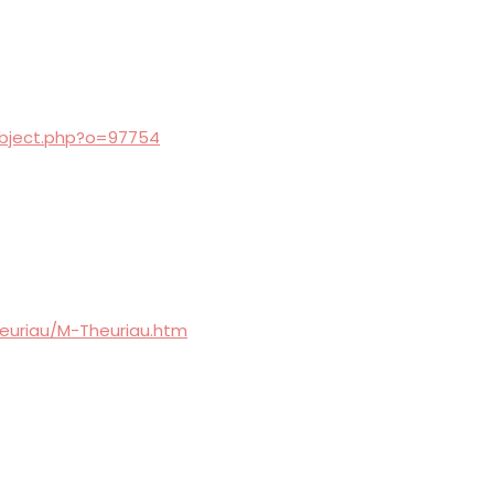
object.php?o=97754
heuriau/M-Theuriau.htm