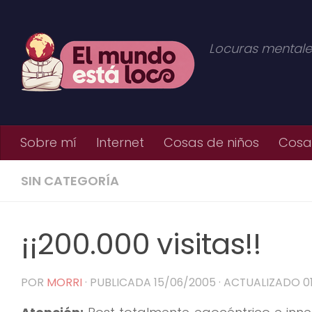
Saltar al contenido
Locuras mentale
Sobre mí
Internet
Cosas de niños
Cosas
SIN CATEGORÍA
¡¡200.000 visitas!!
POR
MORRI
· PUBLICADA
15/06/2005
· ACTUALIZADO
0