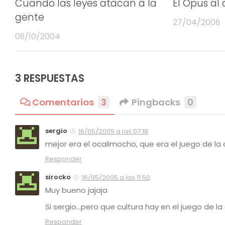
Cuando las leyes atacan a la
El Opus al
gente
27/04/2006
06/10/2004
3 RESPUESTAS
Comentarios
3
Pingbacks
0
sergio
16/05/2005 a las 07:18
mejor era el ocalimocho, que era el juego de la
Responder
sirocko
16/05/2005 a las 11:50
Muy bueno jajaja
Si sergio…pero que cultura hay en el juego de la 
Responder