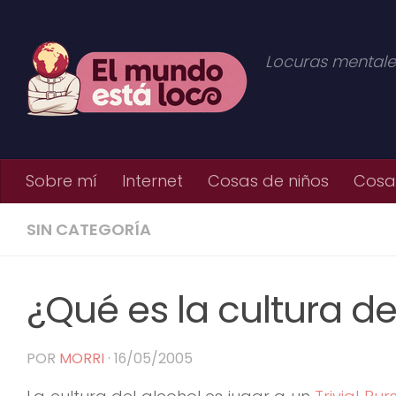
Saltar al contenido
Locuras mentale
Sobre mí
Internet
Cosas de niños
Cosas
SIN CATEGORÍA
¿Qué es la cultura de
POR
MORRI
·
16/05/2005