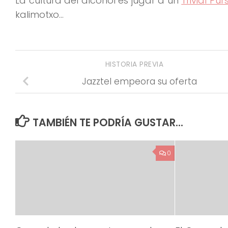
La cultura del alcohol es jugar a un
Trivial Purs
kalimotxo…
HISTORIA PREVIA
Jazztel empeora su oferta
TAMBIÉN TE PODRÍA GUSTAR...
0