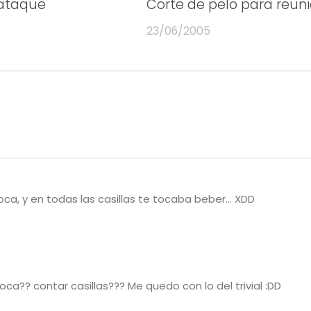
 ataque
Corte de pelo para reun
23/06/2005
 oca, y en todas las casillas te tocaba beber… XDD
oca?? contar casillas??? Me quedo con lo del trivial :DD