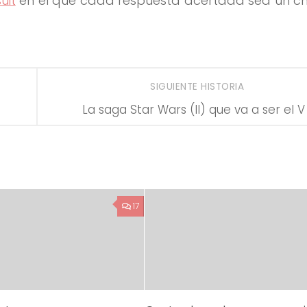
uit
en el que cada respuesta acertada sea un ch
SIGUIENTE HISTORIA
La saga Star Wars (II) que va a ser el V
17