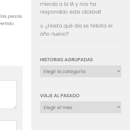
mierda a la IA y nos ha
respondido este clickbait
las piezas
ertido.
¿Hasta qué día se felicita el
año nuevo?
HISTORIAS AGRUPADAS
Historias
agrupadas
VIAJE AL PASADO
Viaje
al
pasado