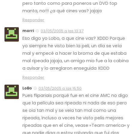
pero tanto como para poneros un DVD top
manta, no!!! ¿a qué cines vas? jajaja
Responder
morri
03/05/2005 a las 13:37
Eso digo yo Lobo, a que cine vas? XDDD Porque
yo siempre he visto bien la peli, un día se veía
mal y empecé a hacer la broma de que estaba
mal ripeada jajaja, un amigo mio fue a la cabina
a avisar y lo arreglaron enseguida XDDD
Responder
LoBo
03/05/2005 a las 16:50
Pues flipariais porqué fue en el cine AMC no digo
que la película sea ripeada ni nada de eso pero
se oia tan mal y se veia tan mal como una
ripeada, incluso a veces he visto pelis mejores
ripeadas que en el cine, vease «Team america» y
que nadie diga q estoy robando que fui dos