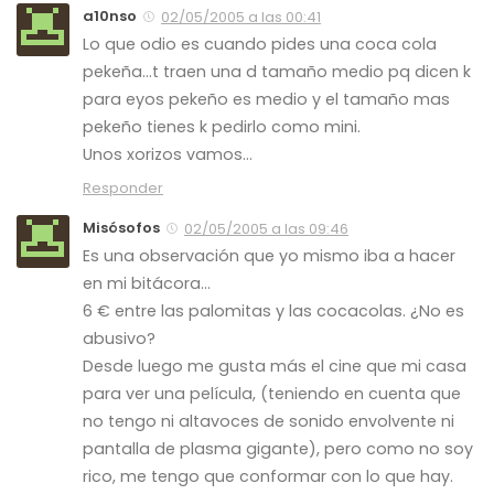
a10nso
02/05/2005 a las 00:41
Lo que odio es cuando pides una coca cola
pekeña…t traen una d tamaño medio pq dicen k
para eyos pekeño es medio y el tamaño mas
pekeño tienes k pedirlo como mini.
Unos xorizos vamos…
Responder
Misósofos
02/05/2005 a las 09:46
Es una observación que yo mismo iba a hacer
en mi bitácora…
6 € entre las palomitas y las cocacolas. ¿No es
abusivo?
Desde luego me gusta más el cine que mi casa
para ver una película, (teniendo en cuenta que
no tengo ni altavoces de sonido envolvente ni
pantalla de plasma gigante), pero como no soy
rico, me tengo que conformar con lo que hay.