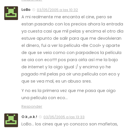
LoBo
03/05/2005 a las 10:32
A mi realmente me encanta el cine, pero se
estan pasando con los precios ahora la entrada
ya cuesta casi que mil pelas y encima el otro dia
estuve apunto de salir para que me devolvieran
el dinero, fui a ver la película «Be Cool» y aparte
de que se veia como con parpadeos la película
se oia con eco!!!! pos para oirla así me la bajo
de internet y la oigo igual :/ y encima yo he
pagado mil pelas pa oir una película con eco y
que se vea mal, es un abuso sres.
Y no es la primera vez que me pasa que oigo
una película con eco…
Responder
O.k.,o.k.!
03/05/2005 a las 13:33
LoBo… los cines que yo conozco son mafietas,