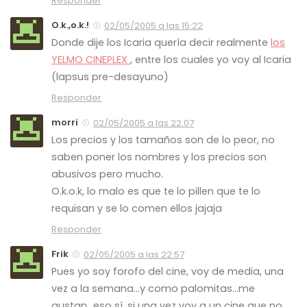
Responder
O.k.,o.k.!
02/05/2005 a las 15:22
Donde dije
los Icaria
quería decir realmente
los
YELMO CINEPLEX
, entre los cuales yo voy al Icaria
(lapsus pre-desayuno)
Responder
morri
02/05/2005 a las 22:07
Los precios y los tamaños son de lo peor, no
saben poner los nombres y los precios son
abusivos pero mucho.
O.k.o.k, lo malo es que te lo pillen que te lo
requisan y se lo comen ellos jajaja
Responder
Frik
02/05/2005 a las 22:57
Pues yo soy forofo del cine, voy de media, una
vez a la semana…y como palomitas…me
gustan…eso sí, si una vez voy a un cine que no