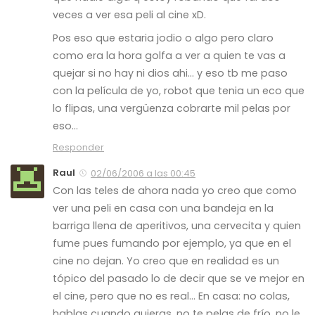
veces a ver esa peli al cine xD.
Pos eso que estaria jodio o algo pero claro
como era la hora golfa a ver a quien te vas a
quejar si no hay ni dios ahi… y eso tb me paso
con la película de yo, robot que tenia un eco que
lo flipas, una vergüenza cobrarte mil pelas por
eso…
Responder
Raul
02/06/2006 a las 00:45
Con las teles de ahora nada yo creo que como
ver una peli en casa con una bandeja en la
barriga llena de aperitivos, una cervecita y quien
fume pues fumando por ejemplo, ya que en el
cine no dejan. Yo creo que en realidad es un
tópico del pasado lo de decir que se ve mejor en
el cine, pero que no es real… En casa: no colas,
hablas cuando quieras, no te pelas de frío, no le