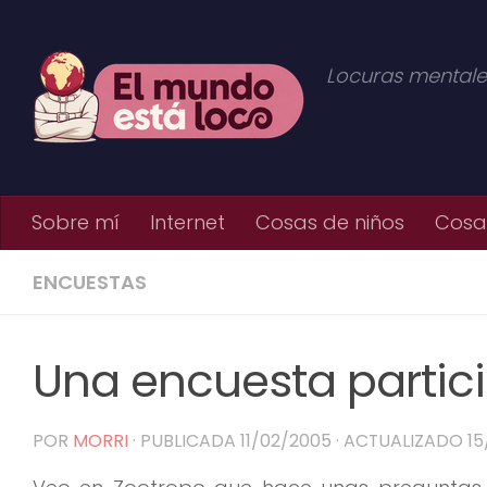
Saltar al contenido
Locuras mentale
Sobre mí
Internet
Cosas de niños
Cosas
ENCUESTAS
Una encuesta partici
POR
MORRI
· PUBLICADA
11/02/2005
· ACTUALIZADO
15