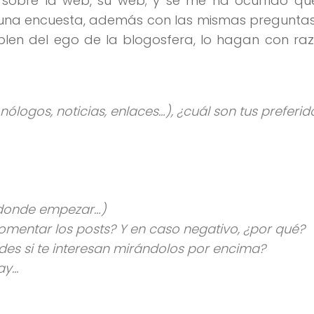
sobre la web, su web; y se me ha ocurrido qu
én una encuesta, además con las mismas pregunt
en del ego de la blogosfera, lo hagan con raz
nólogos, noticias, enlaces…), ¿cuál son tus preferid
r donde empezar…)
comentar los posts? Y en caso negativo, ¿por qué?
ides si te interesan mirándolos por encima?
hay…