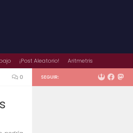
bajo
¡Post Aleatorio!
Aritmetris
0
SEGUIR:
s