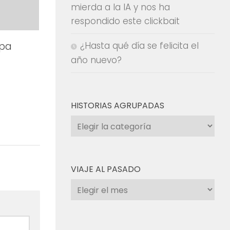
mierda a la IA y nos ha
respondido este clickbait
¿Hasta qué día se felicita el
opa
año nuevo?
HISTORIAS AGRUPADAS
Historias
agrupadas
VIAJE AL PASADO
Viaje
al
pasado