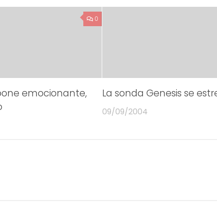
0
 pone emocionante,
La sonda Genesis se estr
o
09/09/2004