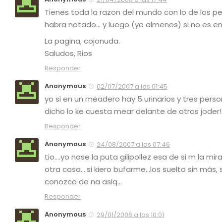
Tienes toda la razon del mundo con lo de los p
habra notado… y luego (yo almenos) si no es e
La pagina, cojonuda.
Saludos, Rios
Responder
Anonymous
02/07/2007 a las 01:45
yo si en un meadero hay 5 urinarios y tres per
dicho lo ke cuesta mear delante de otros joder!
Responder
Anonymous
24/08/2007 a las 07:46
tio….yo nose la puta gilipollez esa de si m la m
otra cosa….si kiero bufarme…los suelto sin más, s
conozco de na asiq…
Responder
Anonymous
29/01/2008 a las 10:01