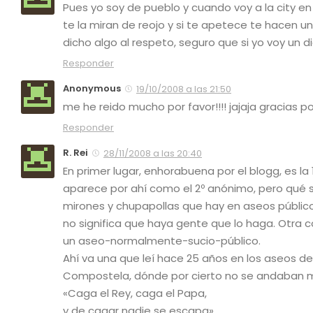
Pues yo soy de pueblo y cuando voy a la city en
te la miran de reojo y si te apetece te hacen 
dicho algo al respeto, seguro que si yo voy un dia
Responder
Anonymous
19/10/2008 a las 21:50
me he reido mucho por favor!!!! jajaja gracias p
Responder
R. Rei
28/11/2008 a las 20:40
En primer lugar, enhorabuena por el blogg, es l
aparece por ahí como el 2º anónimo, pero qué se
mirones y chupapollas que hay en aseos público
no significa que haya gente que lo haga. Otra 
un aseo-normalmente-sucio-público.
Ahí va una que leí hace 25 años en los aseos de
Compostela, dónde por cierto no se andaban mi
«Caga el Rey, caga el Papa,
y de cagar nadie se escapa».