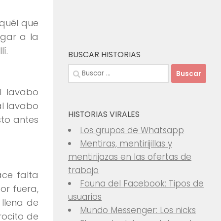
aquél que
egar a la
í.
BUSCAR HISTORIAS
Buscar:
l lavabo
al lavabo
HISTORIAS VIRALES
sto antes
Los grupos de Whatsapp
Mentiras, mentirijillas y
mentirijazas en las ofertas de
trabajo
ace falta
Fauna del Facebook: Tipos de
or fuera,
usuarios
 llena de
Mundo Messenger: Los nicks
rocito de