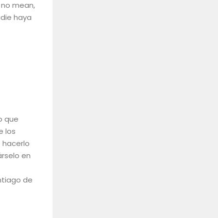
e no mean,
adie haya
vo que
e los
 hacerlo
árselo en
ntiago de