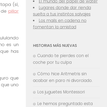
El mundo del papel de water
tapa (sí,
Lugares donde dar rienda
o de
pillar
suelta a tus instintos salvajes
Los mails en cadena no
fomentan la amistad
pululando
ino es un
HISTORIAS MÁS NUEVAS
 que has
Cuando te pierdes con el
coche por tu culpa
Cómo hice Aritmetris sin
uro que
acabar en paro ni divorciado.
l que uno
Los juguetes Montessori
Le hemos preguntado esta