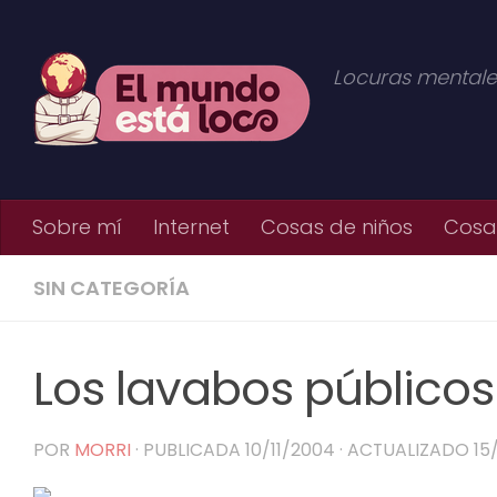
Saltar al contenido
Locuras mentale
Sobre mí
Internet
Cosas de niños
Cosas
SIN CATEGORÍA
Los lavabos públicos
POR
MORRI
· PUBLICADA
10/11/2004
· ACTUALIZADO
15