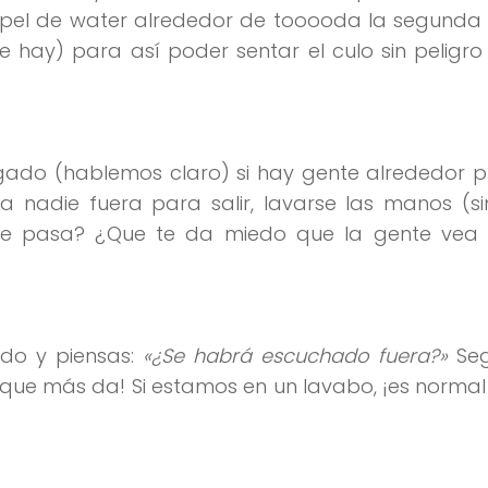
apel de water alrededor de tooooda la segunda 
ue hay) para así poder sentar el culo sin peligr
agado (hablemos claro) si hay gente alrededor 
a nadie fuera para salir, lavarse las manos (s
¿que pasa? ¿Que te da miedo que la gente vea
edo y piensas:
«¿Se habrá escuchado fuera?»
Seg
 que más da! Si estamos en un lavabo, ¡es norma