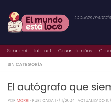
Saltar al contenido
Locuras mentale
Sobre mí
Internet
Cosas de niños
Cosas
SIN CATEGORÍA
El autógrafo que sie
POR
MORRI
· PUBLICADA
17/11/2004
· ACTUALIZADO
15