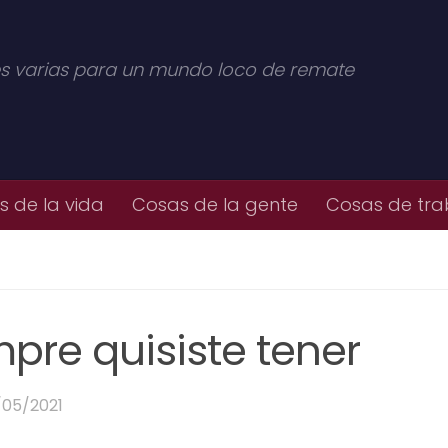
s varias para un mundo loco de remate
 de la vida
Cosas de la gente
Cosas de tra
mpre quisiste tener
/05/2021