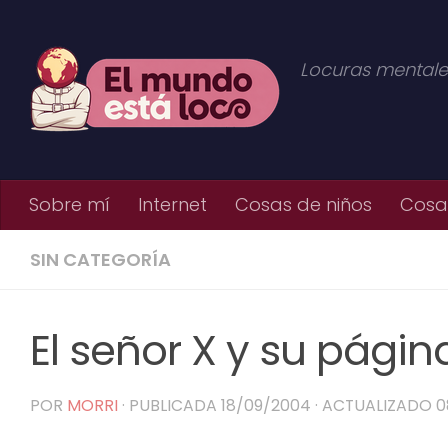
Saltar al contenido
Locuras mentale
Sobre mí
Internet
Cosas de niños
Cosas
SIN CATEGORÍA
El señor X y su pági
POR
MORRI
· PUBLICADA
18/09/2004
· ACTUALIZADO
0