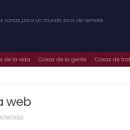
s varias para un mundo loco de remate
 de la vida
Cosas de la gente
Cosas de tra
na web
8/06/2023