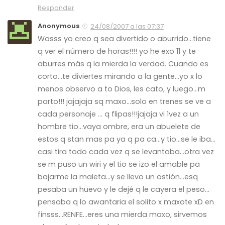
Responder
Anonymous
24/08/2007 a las 07:37
Wasss yo creo q sea divertido o aburrido…tiene
q ver el número de horas!!!! yo he exo 11 y te
aburres más q la mierda la verdad. Cuando es
corto…te diviertes mirando a la gente…yo x lo
menos observo a to Dios, les cato, y luego…m
parto!!! jajajaja sq maxo…solo en trenes se ve a
cada personaje … q flipas!!!jajaja vi 1vez a un
hombre tio…vaya ombre, era un abuelete de
estos q stan mas pa ya q pa ca…y tio…se le iba…
casi tira todo cada vez q se levantaba…otra vez
se m puso un wiri y el tio se izo el amable pa
bajarme la maleta…y se llevo un ostión…esq
pesaba un huevo y le dejé q le cayera el peso…
pensaba q lo awantaria el solito x maxote xD en
finsss…RENFE…eres una mierda maxo, sirvemos