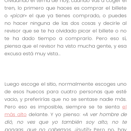
Olvidando el tema de hoy, cuando vas a coger el
tren, lo primero que haces es comprar el billete
o
«picar»
el que ya tienes comprado, o puedes
no hacer ninguna de las dos cosas y decirle al
revisor que se te ha olvidado picar el billete o no
te ha dado tiempo a comprarlo. Pero eso sí,
piensa que el revisor ha visto mucha gente, y esa
excusa está muy vista…
Luego escoge el sitio, normalmente escoges uno
de esos huecos para cuatro personas que esté
vacio, y preferirías que no se sentase nadie más.
Pero eso es imposible, siempre se te sienta
el
más alto
delante. Y yo pienso:
«A ver hombre de
dió, no ves que yo también soy alto, no te
pongas, que no cabemos, ¡inutil!»
Pero no, hay