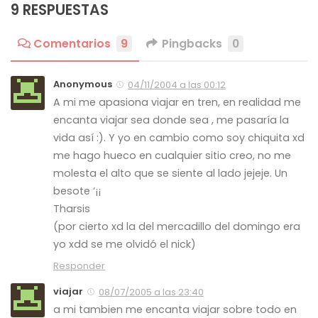
9 RESPUESTAS
Comentarios
9
Pingbacks
0
Anonymous
04/11/2004 a las 00:12
A mi me apasiona viajar en tren, en realidad me
encanta viajar sea donde sea , me pasaría la
vida así :). Y yo en cambio como soy chiquita xd
me hago hueco en cualquier sitio creo, no me
molesta el alto que se siente al lado jejeje. Un
besote ‘¡¡
Tharsis
(por cierto xd la del mercadillo del domingo era
yo xdd se me olvidó el nick)
Responder
viajar
08/07/2005 a las 23:40
a mi tambien me encanta viajar sobre todo en