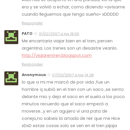
era y se volvió a echar, como diciendo «avísame
cuando lleguemos que tengo sueño» xDDDDD
Responder
PATO
01/02/2007 a las 18:00
Me encantaria viajar bien en el tren, peroen
argentina. Los trenes son un desastre veanlo.
http://viajarentren.blogspot.com
Responder
Anonymous
07/02/2007 a las 14:38
lo que a mi me marcó de por vida ,fue un
hombre q subió en el tren con un saco ,se sento
delante mio y dejo el saco en el suelo.a los poco
minutos recuerdo que el saco empezó a
moverse…y en un agujero vi una pata de
conejo,no sabeis la artada de reir que me Hice
xDxD estas cosas solo se ven en el tren jajaja