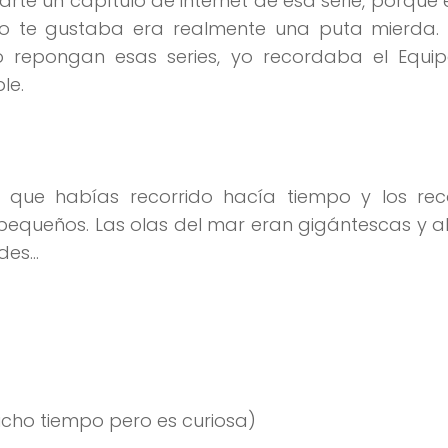
rte un capítulo de internet de esa serie, porque
o te gustaba era realmente una puta mierda. Y
o repongan esas series, yo recordaba el Equi
le.
os que habías recorrido hacía tiempo y los re
pequeños. Las olas del mar eran gigántescas y 
ndes…
cho tiempo pero es curiosa)