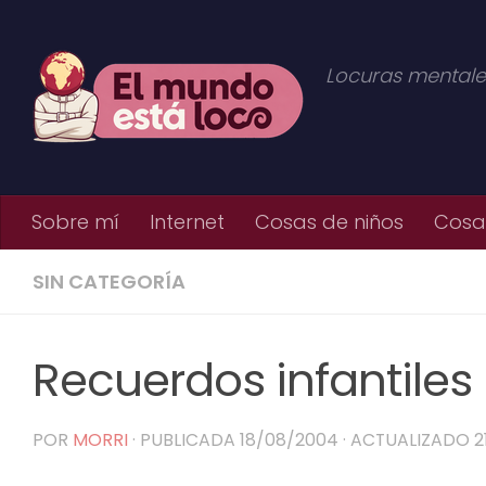
Saltar al contenido
Locuras mentale
Sobre mí
Internet
Cosas de niños
Cosas
SIN CATEGORÍA
Recuerdos infantiles
POR
MORRI
· PUBLICADA
18/08/2004
· ACTUALIZADO
2