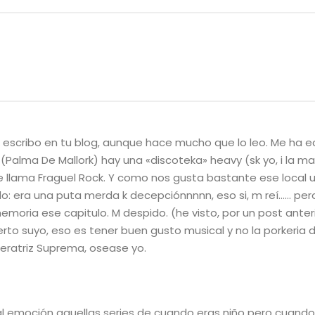
k escribo en tu blog, aunque hace mucho que lo leo. Me ha 
 (Palma De Mallork) hay una «discoteka» heavy (sk yo, i la m
lama Fraguel Rock. Y como nos gusta bastante ese local u
do: era una puta merda k decepciónnnnn, eso si, m reí…… per
memoria ese capitulo. M despido. (he visto, por un post anter
rto suyo, eso es tener buen gusto musical y no la porkeria de
peratriz Suprema, osease yo.
al emoción aquellas series de cuando eras niño pero cuando