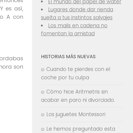
 entonces
El mundo del papel de water
 es así,
Lugares donde dar rienda
po A con
suelta a tus instintos salvajes
Los mails en cadena no
fomentan la amistad
HISTORIAS MÁS NUEVAS
cordabas
ahora son
Cuando te pierdes con el
coche por tu culpa
Cómo hice Aritmetris sin
acabar en paro ni divorciado.
Los juguetes Montessori
Le hemos preguntado esta