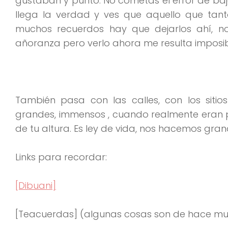
gustaban y punto. No cometas el error de baja
llega la verdad y ves que aquello que tant
muchos recuerdos hay que dejarlos ahí, n
añoranza pero verlo ahora me resulta imposib
También pasa con las calles, con los siti
grandes, immensos , cuando realmente eran 
de tu altura. Es ley de vida, nos hacemos gra
Links para recordar:
[Dibuani]
[Teacuerdas] (algunas cosas son de hace mu