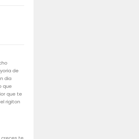
echo
ayoria de
n dia
o que
ior que te
l rigiton
 creces te