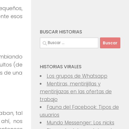
equeños,
nte esos
BUSCAR HISTORIAS
Buscar:
mbiando
ltos (de
HISTORIAS VIRALES
s de una
Los grupos de Whatsapp
Mentiras, mentirijillas y
mentirijazas en las ofertas de
trabajo
Fauna del Facebook: Tipos de
aban, tal
usuarios
ahí, nos
Mundo Messenger: Los nicks