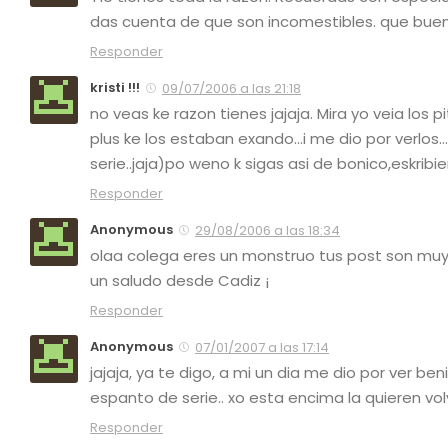
das cuenta de que son incomestibles. que buen
Responder
kristi !!!
09/07/2006 a las 21:18
no veas ke razon tienes jajaja. Mira yo veia los 
plus ke los estaban exando…i me dio por verlos… v
serie..jaja)po weno k sigas asi de bonico,eskrib
Responder
Anonymous
29/08/2006 a las 18:34
olaa colega eres un monstruo tus post son muy 
un saludo desde Cadiz ¡
Responder
Anonymous
07/01/2007 a las 17:14
jajaja, ya te digo, a mi un dia me dio por ver b
espanto de serie.. xo esta encima la quieren volver
Responder