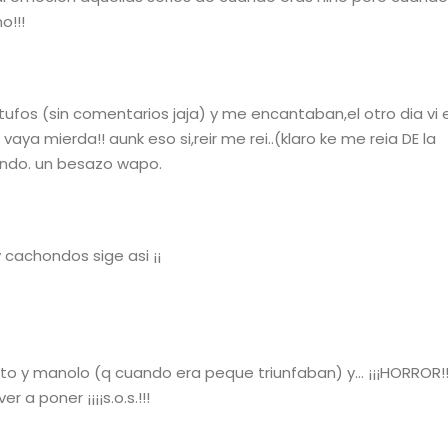
o!!!
pitufos (sin comentarios jaja) y me encantaban,el otro dia vi 
aya mierda!! aunk eso si,reir me rei..(klaro ke me reia DE la
iendo. un besazo wapo.
cachondos sige asi ¡¡
enito y manolo (q cuando era peque triunfaban) y… ¡¡¡HORROR!
 a poner ¡¡¡¡s.o.s.!!!