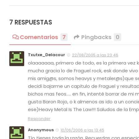
7 RESPUESTAS
Comentarios
7
Pingbacks
0
Txutxe_Delacour
22/08/2005 a las 23:46
olaaaaaaa, primero de todo, es la primera vez 
mucha gracia lo de Fraguel rock, esk donde vivo
mis amig@s, somos heavys y metaler@s)que se l
decidí bajarme un capitulo de Fraguel y resulta
bichos mas feos….. en fin, intenté borrar de mi 
gusta Baron Rojo, o k almenos as ido a un concie
ese)Heavy Metal Is The Law!!! Saludos de la Em
Responder
Anonymous
10/06/2006 a las 13:45
Tío tienes toda la razón. Recuerdas con especi