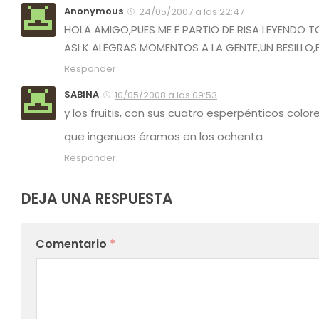
Anonymous
24/05/2007 a las 22:47
HOLA AMIGO,PUES ME E PARTIO DE RISA LEYENDO T
ASI K ALEGRAS MOMENTOS A LA GENTE,UN BESILLO,E
Responder
SABINA
10/05/2008 a las 09:53
y los fruitis, con sus cuatro esperpénticos col
que ingenuos éramos en los ochenta
Responder
DEJA UNA RESPUESTA
Comentario
*