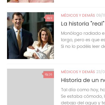
MÉDICOS Y DEMÁS
09/1
9
La historia "rea
Monólogo radiado en R
largo, pero es que es
Si no lo podéis leer d
MÉDICOS Y DEMÁS
23/
26
Historia de un 
Tal día como hoy, ha
Se estaba cómodo, la
debajo del agua y te