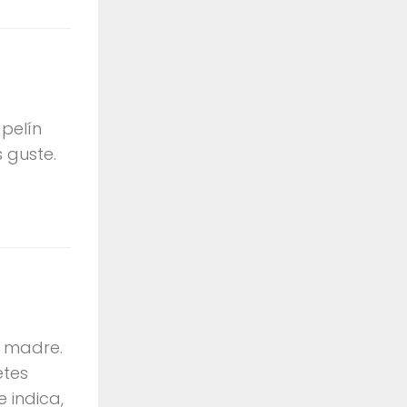
 pelín
 guste.
i madre.
etes
 indica,