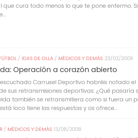
l que cura todo menos lo que te pone enfermo. Si
...
FÚTBOL
/
IDAS DE OLLA
/
MÉDICOS Y DEMÁS
23/02/2009
vida: Operación a corazón abierto
 escuchado Carrusel Deportivo habréis notado el
 de sus retransmisiones deportivas. ¿Qué pasaría s
vida también se retransmitiera como si fuera un p
stá loco tiene las respuestas y os ofrece...
R
/
MÉDICOS Y DEMÁS
13/08/2008