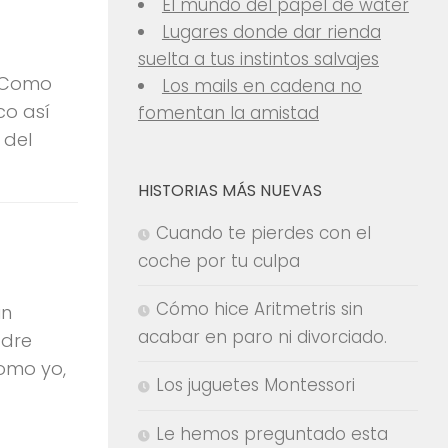
El mundo del papel de water
Lugares donde dar rienda
suelta a tus instintos salvajes
. Como
Los mails en cadena no
co así
fomentan la amistad
 del
HISTORIAS MÁS NUEVAS
Cuando te pierdes con el
coche por tu culpa
Cómo hice Aritmetris sin
un
acabar en paro ni divorciado.
adre
omo yo,
Los juguetes Montessori
Le hemos preguntado esta