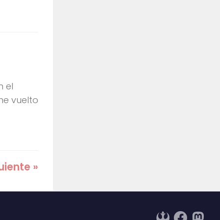
n el
he vuelto
uiente »