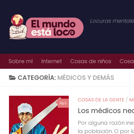
Saltar al contenido
Locuras mentale
Sobre mí
Internet
Cosas de niños
Cosas
CATEGORÍA:
MÉDICOS Y DEMÁS
COSAS DE LA GENTE
/
M
9
Los médicos ne
Por alguna razón ine
la población. O por 