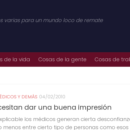
s varias para un mundo loco de remate
 de la vida
Cosas de la gente
Cosas de tra
ÉDICOS Y DEMÁS
04/02/2010
cesitan dar una buena impresión
xplicable los médicos generan cierta desconfianz
lo menos entre cierto tipo de personas como esos