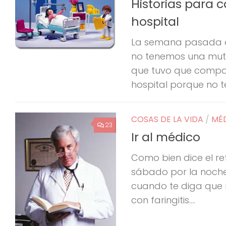
Historias para 
hospital
La semana pasada o
no tenemos una mutu
que tuvo que compar
hospital porque no te
COSAS DE LA VIDA
/
MÉD
23
Ir al médico
Como bien dice el re
sábado por la noche
cuando te diga que 
con faringitis....