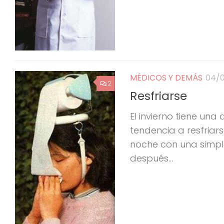
MÉDICOS Y DEMÁS
04/
2
Resfriarse
El invierno tiene un
tendencia a resfriar
noche con una simple
después...