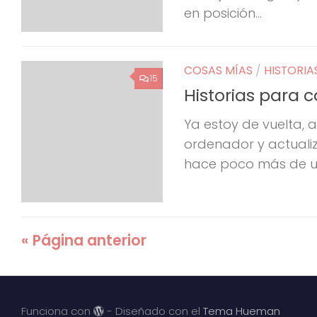
en posición...
COSAS MÍAS
/
HISTORIA
15
Historias para 
Ya estoy de vuelta, a
ordenador y actualiz
hace poco más de una
« Página anterior
Funciona con
- Diseñado con el
Tema Hueman