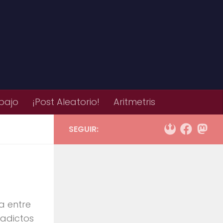
bajo
¡Post Aleatorio!
Aritmetris
SEGUIR:
a entre
 adictos