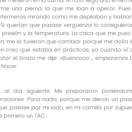
me metieron en la cama. Al rato llegó una enfer
larme una pierna, la que me iban a operar. Pues
 enfermeras mirando como me depilaban y hablan
 Si querían que pasase vergüenza lo consiguier
 presión y la temperatura. La chica que me puso 
ión, me la tuvieron que cambiar porque me dolía 
ión creo que estaba en prácticas, yo cuando ví 
tar el brazo me dije:
«Buenoooo…, empezamos b
 hacer.
, al día siguiente. Me prepararon poniéndom
eraciones. Para nada, porque me dieron un pase
que pasase por mi lado, en mi camilla por supu
e primero un TAC…