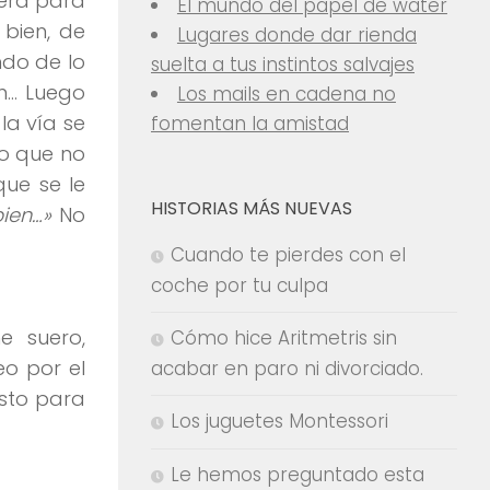
mera para
El mundo del papel de water
 bien, de
Lugares donde dar rienda
do de lo
suelta a tus instintos salvajes
on… Luego
Los mails en cadena no
la vía se
fomentan la amistad
lo que no
que se le
HISTORIAS MÁS NUEVAS
ien…»
No
Cuando te pierdes con el
coche por tu culpa
e suero,
Cómo hice Aritmetris sin
o por el
acabar en paro ni divorciado.
esto para
Los juguetes Montessori
Le hemos preguntado esta