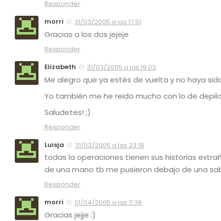
Responder
morri
31/03/2005 a las 17:51
Gracias a los dos jejeje
Responder
Elizabeth
31/03/2005 a las 19:03
Me alegro que ya estés de vuelta y no haya sido
Yo también me he reido mucho con lo de depila
Saludetes! ;)
Responder
Luisja
31/03/2005 a las 23:19
todas la operaciones tienen sus historias ext
de una mano tb me pusieron debajo de una sab
Responder
morri
01/04/2005 a las 11:36
Gracias jejje :)