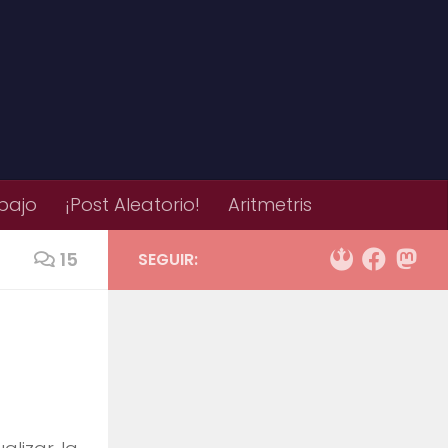
bajo
¡Post Aleatorio!
Aritmetris
15
SEGUIR: