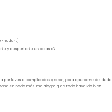
 «nada» :)
rte y despertarte en bolas xD
raña por leves o complicadas q sean, para operarme del ded
ana sin nada más. me alegro q de todo haya ido bien.