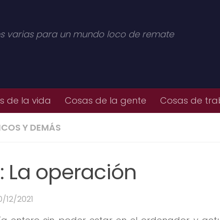
s varias para un mundo loco de remate
 de la vida
Cosas de la gente
Cosas de tra
ICOS Y DEMÁS
: La operación
0/12/2021