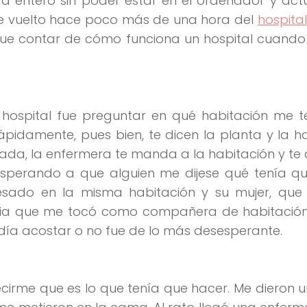
día entero sin poder estar en el ordenador y actu
 he vuelto hace poco más de una hora del
hospital
que contar de cómo funciona un hospital cuando
hospital fue preguntar en qué habitación me t
ápidamente, pues bien, te dicen la planta y la h
 nada, la enfermera te manda a la habitación y te d
sperando a que alguien me dijese qué tenía qu
sado en la misma habitación y su mujer, que
lia que me tocó como compañera de habitación,
día acostar o no fue de lo más desesperante.
ecirme que es lo que tenía que hacer. Me dieron 