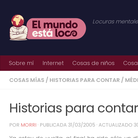
Saltar al contenido
Locuras mentale
Sobre mí
Internet
Cosas de niños
Cosas
COSAS MÍAS
/
HISTORIAS PARA CONTAR
/
MÉD
Historias para contar
POR
MORRI
· PUBLICADA
31/03/2005
· ACTUALIZADO
3