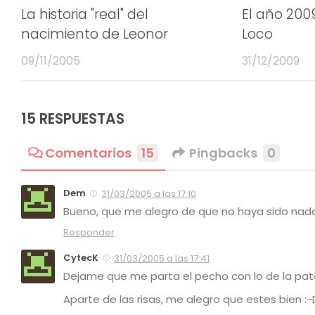
La historia "real" del
El año 200
nacimiento de Leonor
Loco
09/11/2005
31/12/2009
15 RESPUESTAS
Comentarios
15
Pingbacks
0
Dem
31/03/2005 a las 17:10
Bueno, que me alegro de que no haya sido nada
Responder
CytecK
31/03/2005 a las 17:41
Dejame que me parta el pecho con lo de la pa
Aparte de las risas, me alegro que estes bien :-