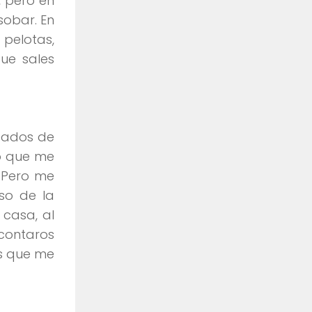
, pero en
sobar. En
 pelotas,
ue sales
meados de
o que me
 Pero me
so de la
 casa, al
contaros
os que me