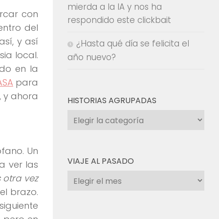
mierda a la IA y nos ha
rcar con
respondido este clickbait
entro del
sí, y así
¿Hasta qué día se felicita el
ia local.
año nuevo?
do en la
ASA
para
 y ahora
HISTORIAS AGRUPADAS
Historias
agrupadas
ófano. Un
VIAJE AL PASADO
a ver las
Viaje
otra vez
al
el brazo.
pasado
siguiente