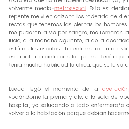
(raro era que no me hiciesen desnudar ya) y 
volverme medio-
metrosexual
. Esto es: depi
repente me vi en calzoncillos rodeado de 4
rectas que tenemos las piernas los hombres.
me pusieron la via por sangre, me tomaron la
lució, a la mañana siguiente, la de la operac
está en los escritos… La enfermera en cuest
escapaba la cinta con la que me tenía que a
tenía mucha habilidad la chica, que se le va a
Luego llegó el momento de la
operación
yodándome la pierna y ale, a la sala de op
hospital, yo saludando a todo enfermero/a 
volver a la habitación porque debían hacerm