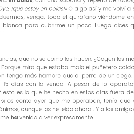
ón…
En bolas
, con una sabana y repleto de tubos
Oye, ¡que estoy en bolas!»
O algo así y me volví a 
 duermas, venga, todo el quirófano viéndome en
a blanca para cubrirme un poco. Luego dices q
rancias, que no se como las hacen. ¿Cogen los 
? Porque mira que estaba malo el puñetero cald
én tengo más hambre que el perro de un ciego.
 15 días con la venda. A pesar de lo aparato
 esto es lo que he hecho en estos días fuera de
o si os conté ayer que me operaban, tenía que 
ánimos, aunque los he leido ahora… Y a los amig
o me
ha
venido a ver expresamente…