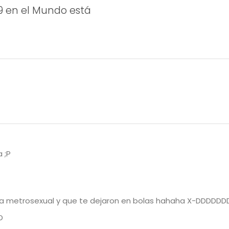
9 en el Mundo está
 ;P
ta metrosexual y que te dejaron en bolas hahaha X-DDDDD
D