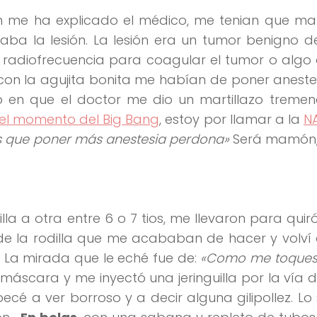
ún me ha explicado el médico, me tenian que ma
ba la lesión. La lesión era un tumor benigno d
a radiofrecuencia para coagular el tumor o algo a
con la agujita bonita me habían de poner anestes
en que el doctor me dio un martillazo tremen
el momento del Big Bang
, estoy por llamar a la
N
s que poner más anestesia perdona»
Será mamón,
a a otra entre 6 o 7 tios, me llevaron para quir
e la rodilla que me acababan de hacer y volví 
. La mirada que le eché fue de:
«Como me toques 
máscara y me inyectó una jeringuilla por la vía d
 a ver borroso y a decir alguna gilipollez. Lo 