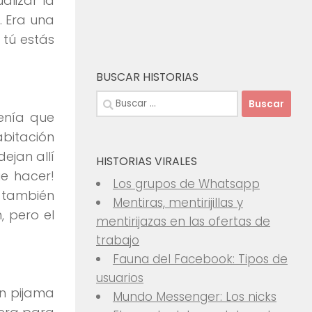
alizar la
. Era una
 tú estás
BUSCAR HISTORIAS
Buscar:
enía que
abitación
ejan allí
HISTORIAS VIRALES
e hacer!
Los grupos de Whatsapp
 también
Mentiras, mentirijillas y
 pero el
mentirijazas en las ofertas de
trabajo
Fauna del Facebook: Tipos de
usuarios
un pijama
Mundo Messenger: Los nicks