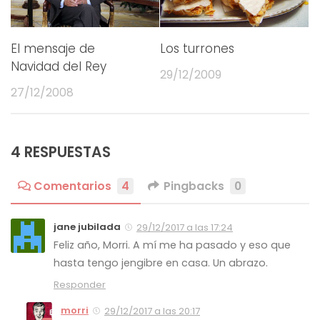
El mensaje de
Los turrones
Navidad del Rey
29/12/2009
27/12/2008
4 RESPUESTAS
Comentarios
4
Pingbacks
0
jane jubilada
29/12/2017 a las 17:24
Feliz año, Morri. A mí me ha pasado y eso que
hasta tengo jengibre en casa. Un abrazo.
Responder
morri
29/12/2017 a las 20:17