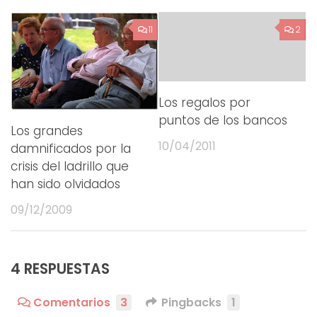
11
2
Los regalos por
puntos de los bancos
Los grandes
10/04/2011
damnificados por la
crisis del ladrillo que
han sido olvidados
09/12/2009
4 RESPUESTAS
Comentarios
3
Pingbacks
1