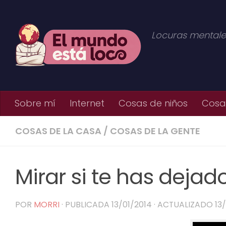
Saltar al contenido
Locuras mentale
Sobre mí
Internet
Cosas de niños
Cosas
COSAS DE LA CASA
/
COSAS DE LA GENTE
Mirar si te has deja
POR
MORRI
· PUBLICADA
13/01/2014
· ACTUALIZADO
13