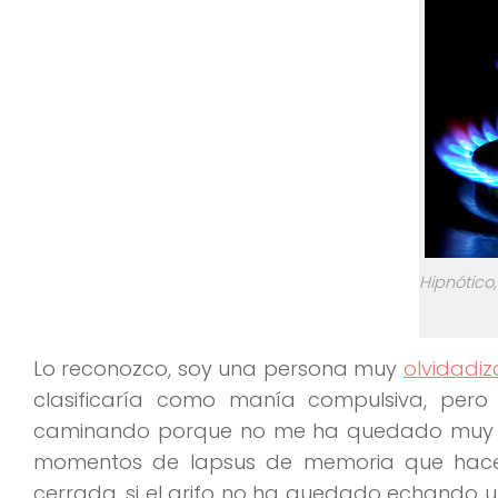
Hipnótico
Lo reconozco, soy una persona muy
olvidadiz
clasificaría como manía compulsiva, pero
caminando porque no me ha quedado muy cla
momentos de lapsus de memoria que hacen
cerrada, si el grifo no ha quedado echando u