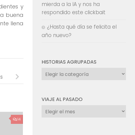
mierda a la IA y nos ha
dientes y
respondido este clickbait
una buena
nte llena
¿Hasta qué día se felicita el
año nuevo?
HISTORIAS AGRUPADAS
Historias
s
agrupadas
VIAJE AL PASADO
Viaje
al
14
pasado