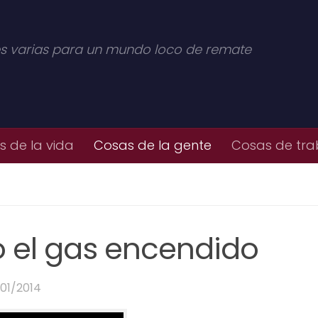
s varias para un mundo loco de remate
 de la vida
Cosas de la gente
Cosas de tra
do el gas encendido
/01/2014