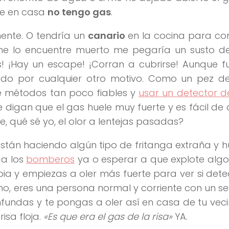
ue en casa
no tengo gas
.
mente. O tendría un
canario
en la cocina para c
 me lo encuentre muerto me pegaría un susto de
as! ¡Hay un escape! ¡Corran a cubrirse! Aunque 
hado por cualquier otro motivo. Como un pez d
de métodos tan poco fiables y
usar un detector d
igan que el gas huele muy fuerte y es fácil de 
e, qué sé yo, el olor a lentejas pasadas?
s están haciendo algún tipo de fritanga extraña y h
 a los
bomberos
ya o esperar a que explote algo
ia y empiezas a oler más fuerte para ver si det
no, eres una persona normal y corriente con un se
nfundas y te pongas a oler así en casa de tu vec
isa floja.
«Es que era el gas de la risa»
YA.