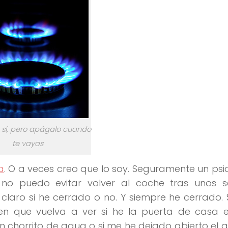
, sí, pero apágalo cuando
te vayas
a
. O a veces creo que lo soy. Seguramente un psi
 no puedo evitar volver al coche tras unos 
ro si he cerrado o no. Y siempre he cerrado. 
 que vuelva a ver si he la puerta de casa e
n chorrito de agua o si me he dejado abierto el 