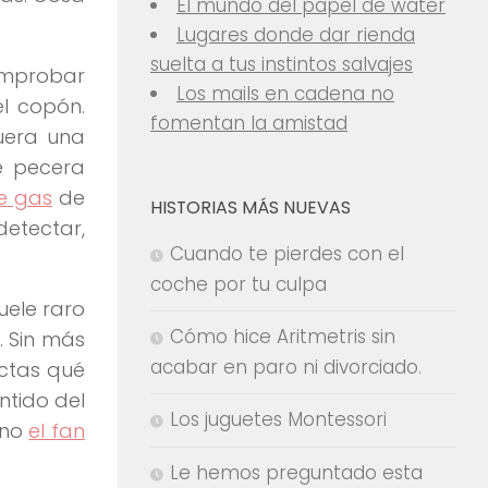
El mundo del papel de water
Lugares donde dar rienda
suelta a tus instintos salvajes
omprobar
Los mails en cadena no
l copón.
fomentan la amistad
fuera una
e pecera
e gas
de
HISTORIAS MÁS NUEVAS
detectar,
Cuando te pierdes con el
coche por tu culpa
uele raro
Cómo hice Aritmetris sin
. Sin más
acabar en paro ni divorciado.
ectas qué
ntido del
Los juguetes Montessori
ino
el fan
Le hemos preguntado esta