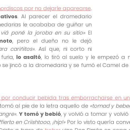
rdiscos por no dejarle aparearse
.
ativos
. Al parecer el dromedario
edarias le acababa de guiñar un
iá poné la joroba en su sitio»
El
moto
, pero el dueño no le dejó
a cariñitos»
. Así que, ni corto ni
furia,
lo asaltó
, lo tiró al suelo y le empezó a
te se jincó a la dromedaria y se fumó el Camel d
por conducir bebida tras emborracharse en una
e tomó al pie de la letra aquello de
«tomad y bebe
sangre»
.
Y tomó y bebió
, y volvió a tomar y volvió
fierto en Criishtooo, ¡hip!»
Por lo visto quería conve