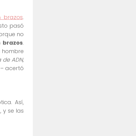
n brazos
.
sto pasó
orque no
s brazos
.
El hombre
a de ADN,
– acertó
ica. Así,
 y se las