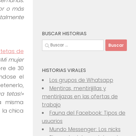
 semanas.
or o más
talmente
BUSCAR HISTORIAS
Buscar:
 tetas de
¡Mi mujer
re de 30
HISTORIAS VIRALES
éndose el
Los grupos de Whatsapp
etenerlo,
Mentiras, mentirijillas y
a tetas!»
mentirijazas en las ofertas de
sa misma
trabajo
 la chica
Fauna del Facebook: Tipos de
usuarios
Mundo Messenger: Los nicks