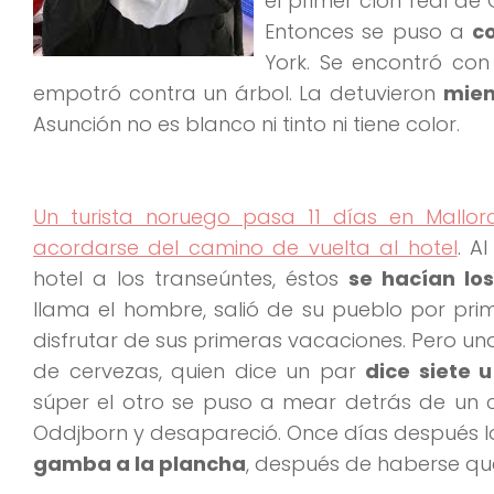
el primer clon real de
Entonces se puso a
c
York. Se encontró con
empotró contra un árbol. La detuvieron
mie
Asunción no es blanco ni tinto ni tiene color.
Un turista noruego pasa 11 días en Mallor
acordarse del camino de vuelta al hotel
. A
hotel a los transeúntes, éstos
se hacían lo
llama el hombre, salió de su pueblo por prim
disfrutar de sus primeras vacaciones. Pero u
de cervezas, quien dice un par
dice siete 
súper el otro se puso a mear detrás de un 
Oddjborn y desapareció. Once días después lo 
gamba a la plancha
, después de haberse qu