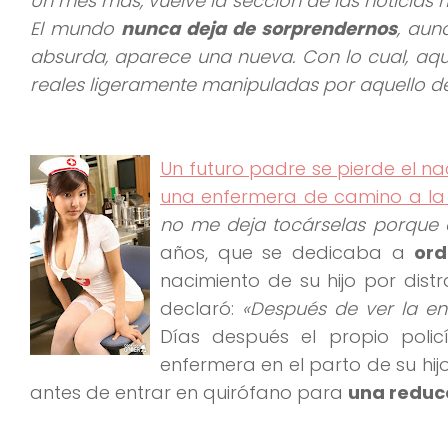
Un mes más, vuelve la sección de las noticias
El mundo
nunca deja de sorprendernos
, aun
absurda, aparece una nueva. Con lo cual, aquí
reales ligeramente manipuladas por aquello de
Un futuro padre se pierde el na
una enfermera de camino a la
no me deja tocárselas porque d
años, que se dedicaba a
ord
nacimiento de su hijo por distr
declaró:
«Después de ver la enf
Días después el propio poli
enfermera en el parto de su hij
antes de entrar en quirófano para
una reduc