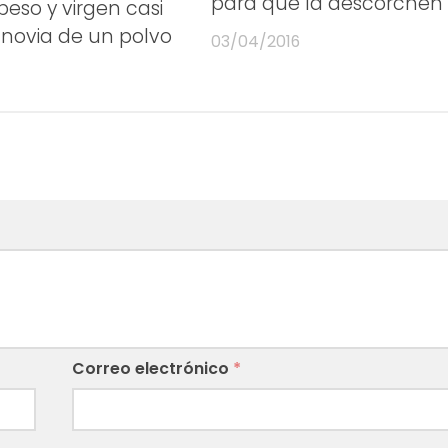
para que la descorchen
beso y virgen casi
novia de un polvo
03/04/2016
Correo electrónico
*