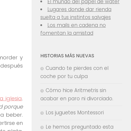
El mundo del papel de water
Lugares donde dar rienda
suelta a tus instintos salvajes
Los mails en cadena no
fomentan la amistad
HISTORIAS MÁS NUEVAS
 morder y
e después
Cuando te pierdes con el
coche por tu culpa
Cómo hice Aritmetris sin
 iglesia
.
acabar en paro ni divorciado.
d porque
Los juguetes Montessori
 a beber.
rtirse en
Le hemos preguntado esta