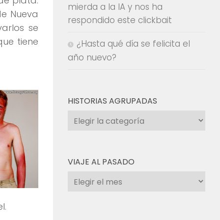
e plata.
mierda a la IA y nos ha
 de Nueva
respondido este clickbait
varlos se
que tiene
¿Hasta qué día se felicita el
año nuevo?
HISTORIAS AGRUPADAS
Historias
agrupadas
VIAJE AL PASADO
Viaje
al
pasado
l.