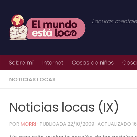
Saltar al contenido
Locuras mentale
Sobre mí
Internet
Cosas de niños
Cosas
NOTICIAS LOCAS
Noticias locas (IX)
POR
MORRI
· PUBLICADA
22/10/2009
· ACTUALIZADO
1