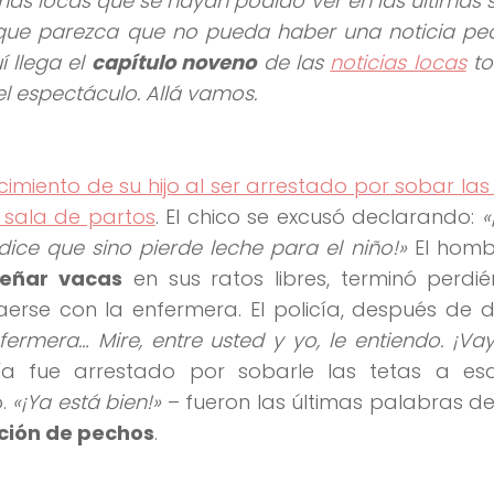
 más locas que se hayan podido ver en las últimas
que parezca que no pueda haber una noticia pe
 llega el
capítulo noveno
de las
noticias locas
to
l espectáculo. Allá vamos.
cimiento de su hijo al ser arrestado por sobar las
 sala de partos
. El chico se excusó declarando:
«
ice que sino pierde leche para el niño!»
El homb
eñar vacas
en sus ratos libres, terminó perdi
aerse con la enfermera. El policía, después de d
ermera… Mire, entre usted y yo, le entiendo. ¡Vay
cía fue arrestado por sobarle las tetas a e
o.
«¡Ya está bien!»
– fueron las últimas palabras de
ción de pechos
.