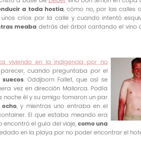
 Cristo a base de
beber
vino Don Simón en copa d
onducir a toda hostia
, cómo no, por las calles
 unos críos por la calle y cuando intentó esqui
ntras meaba
detrás del árbol cantando el vino 
ca viviendo en la indigencia por no
l parecer, cuando preguntaba por el
s suecos
. Oddjborn Fallet, que así se
era vez en dirección Mallorca. Podía
na noche él y su amigo tomaron un par
u ocho
, y mientras uno entraba en el
container. El que estaba meando era
encontró el guía del viaje,
como una
edado en la playa por no poder encontrar el hote