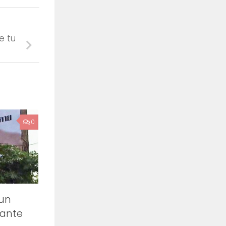
e tu
0
 un
gante