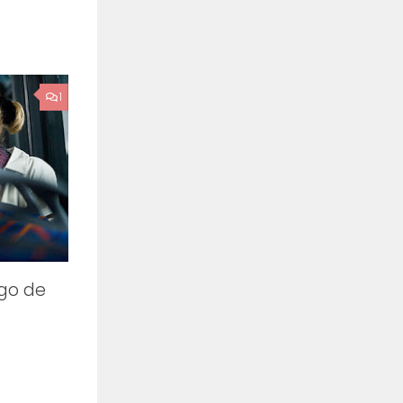
1
go de