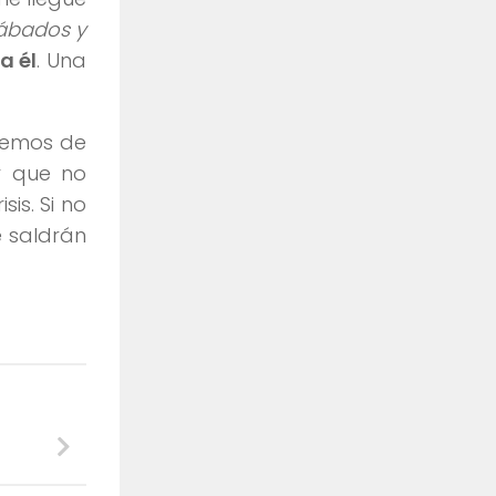
sábados y
 a él
. Una
iemos de
r que no
is. Si no
 saldrán