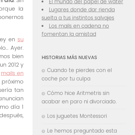
n día
. Sin
El mundo del papel de water
orque la
Lugares donde dar rienda
ponernos
suelta a tus instintos salvajes
Los mails en cadena no
fomentan la amistad
Rey en
su
lo… Ayer.
imos bien
HISTORIAS MÁS NUEVAS
un 2012 y
Cuando te pierdes con el
:
mails en
coche por tu culpa
 próximo
sería tan
Cómo hice Aritmetris sin
anuncian
acabar en paro ni divorciado.
mo día 1
después,
Los juguetes Montessori
Le hemos preguntado esta