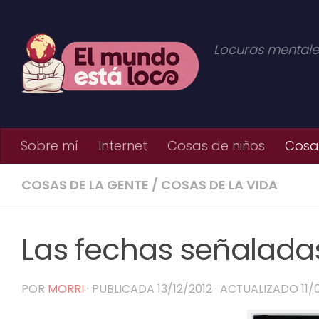
Saltar al contenido
Locuras mentale
Sobre mí
Internet
Cosas de niños
Cosas
COSAS DE LA GENTE
/
COSAS DE LA VIDA
Las fechas señalada
POR
MORRI
· PUBLICADA
13/12/2012
· ACTUALIZADO
11/