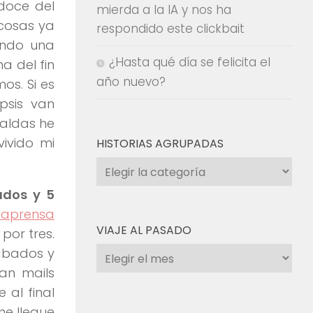
doce del
mierda a la IA y nos ha
 cosas ya
respondido este clickbait
iendo una
¿Hasta qué día se felicita el
a del fin
año nuevo?
os. Si es
psis van
paldas he
ivido mi
HISTORIAS AGRUPADAS
Historias
agrupadas
ados y 5
laprensa
VIAJE AL PASADO
por tres.
Viaje
sábados y
al
an mails
pasado
al final
me llegue