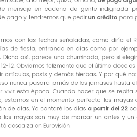
 sabe, a lo mejor, quizá, oh la la,
de pago algú
e mensaje en cadena de gente indignada p
 de pago y tendremos que pedir
un crédito
para 
rnos con las fechas señaladas, como diría el 
 días de fiesta, entrando en días como por ejemp
. Dicho así, parece una chuminada, pero si eleg
2-12. Obviamos felizmente que el último doce es 
r artículos, posts y demás hierbas. Y por qué no
eso nunca pasará jamás de los jamases hasta el
r vivir esta época. Cuando hacer que se repita 
vo, estamos en el momento perfecto: los mayas 
ón de días. Yo contaré los días
a partir del 22
co
 los mayas son muy de marcar un antes y un 
ó descalza en Eurovisión.