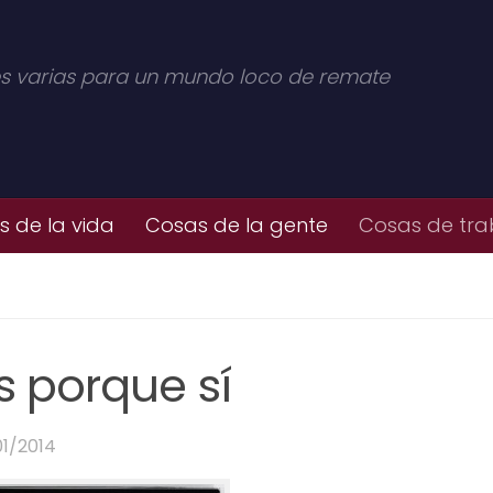
s varias para un mundo loco de remate
 de la vida
Cosas de la gente
Cosas de tra
s porque sí
01/2014