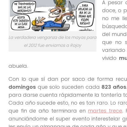
A pesar 
doce, o p
no me lle
búsqued
del mundo
La verdadera venganza de los mayas para
que no s
el 2012 fue enviarnos a Rajoy
variando 
vivido
mu
abuela.
Con lo que sí dan por saco de forma recu
domingos
que solo suceden cada
823 años
para darse cuenta rápidamente la tontería ta
Cada año sucede esto, no es tan raro. Lo rar
que fin de año terminara en
martes trece
.
anunciándome el super evento interestelar 
les envío un almanaque de cada año y que e