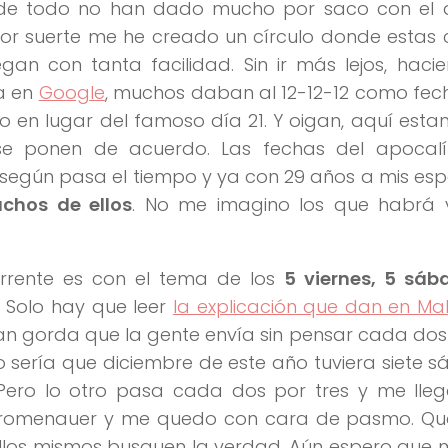
de todo no han dado mucho por saco con el 
or suerte me he creado un círculo donde estas
gan con tanta facilidad. Sin ir más lejos, hac
a en
Google
, muchos daban al 12-12-12 como fech
 en lugar del famoso día 21. Y oigan, aquí estam
e ponen de acuerdo. Las fechas del apocalí
según pasa el tiempo y ya con 29 años a mis es
chos de ellos
. No me imagino los que habrá v
rrente es con el tema de los
5 viernes, 5 sáb
. Solo hay que leer
la explicación que dan en Ma
n gorda que la gente envía sin pensar cada dos 
o sería que diciembre de este año tuviera siete 
 Pero lo otro pasa cada dos por tres y me lleg
gromenauer y me quedo con cara de pasmo. Que 
llos mismos busquen la verdad. Aún espero que 