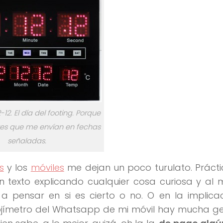
-12. El día del footing. Porque
Chistes que me envían en fechas
señaladas.
s
y los
móviles
me dejan un poco turulato. Práct
un texto explicando cualquier cosa curiosa y a
 pensar en si es cierto o no. O en la implicac
jímetro del Whatsapp de mi móvil hay mucha g