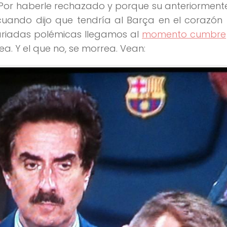
. Por haberle rechazado y porque su anteriorment
cuando dijo que tendría al Barça en el corazón
 variadas polémicas llegamos al
momento cumbre
ea. Y el que no, se morrea. Vean: