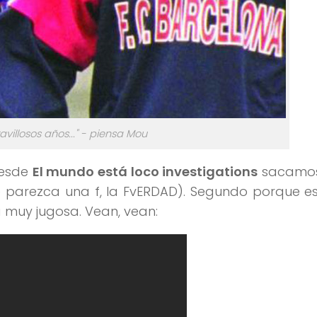
villosos años..." - piensa Mou
desde
El mundo está loco investigations
sacamos 
e parezca una f, la FvERDAD). Segundo porque e
 muy jugosa. Vean, vean: