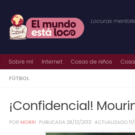
Saltar al contenido
Locuras mentale
Sobre mí
Internet
Cosas de niños
Cosas
FÚTBOL
¡Confidencial! Mouri
POR
MORRI
· PUBLICADA
28/12/2012
· ACTUALIZADO
11