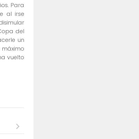
ños. Para
e al irse
isimular
 Copa del
acerle un
al máximo
ha vuelto