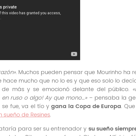
razón»
. Muchos pueden pensar que Mourinho ha 
e hace mucho que no lo es y que eso solo lo dec
 de más y se emocionó delante del público.
«
o en ruso o algo! Ay que mono…»
– pensaba la gen
se fue, va el tío y
gana la Copa de Europa
. Qu
n sueño de Resines
.
rataría para ser su entrenador y
su sueño siempre