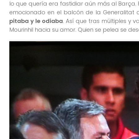
lo que quería era fastidiar aún más al Barça
emocionado en el balcón de la Generalitat 
pitaba y le odiaba
. Así que tras múltiples y
Mourinhil hacia su amor. Quien se pelea se des