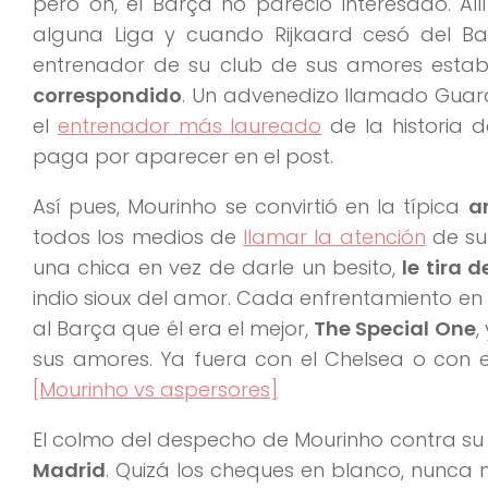
pero oh, el Barça no pareció interesado. Allí
alguna Liga y cuando Rijkaard cesó del B
entrenador de su club de sus amores estaba
correspondido
. Un advenedizo llamado Guardi
el
entrenador más laureado
de la historia d
paga por aparecer en el post.
Así pues, Mourinho se convirtió en la típica
a
todos los medios de
llamar la atención
de su
una chica en vez de darle un besito,
le tira 
indio sioux del amor. Cada enfrentamiento 
al Barça que él era el mejor,
The Special One
,
sus amores. Ya fuera con el Chelsea o con el
[Mourinho vs aspersores]
El colmo del despecho de Mourinho contra su
Madrid
. Quizá los cheques en blanco, nunca 