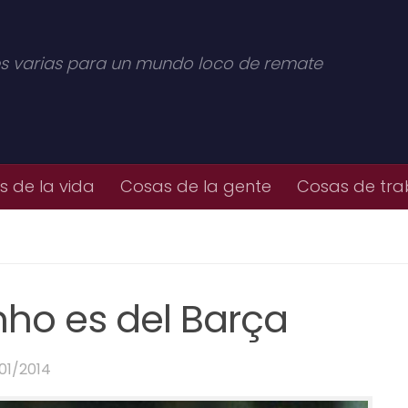
s varias para un mundo loco de remate
 de la vida
Cosas de la gente
Cosas de tra
nho es del Barça
/01/2014