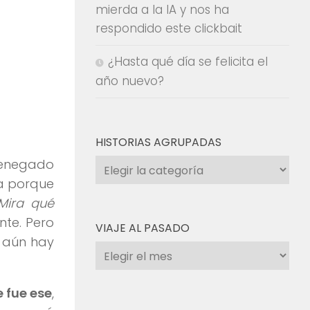
mierda a la IA y nos ha
respondido este clickbait
¿Hasta qué día se felicita el
año nuevo?
HISTORIAS AGRUPADAS
renegado
Historias
agrupadas
ía porque
Mira qué
te. Pero
VIAJE AL PASADO
e aún hay
Viaje
al
pasado
 fue ese
,