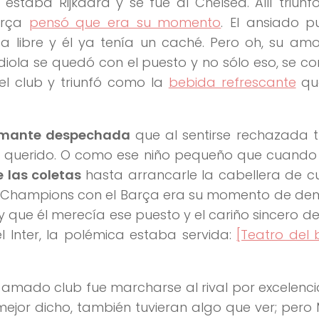
 estaba Rijkaard y se fue al Chelsea. Allí triun
arça
pensó que era su momento
. El ansiado p
 libre y él ya tenía un caché. Pero oh, su am
ola se quedó con el puesto y no sólo eso, se con
el club y triunfó como la
bebida refrescante
qu
mante despechada
que al sentirse rechazada t
 querido. O como ese niño pequeño que cuando 
de las coletas
hasta arrancarle la cabellera de c
en Champions con el Barça era su momento de de
 y que él merecía ese puesto y el cariño sincero de
 Inter, la polémica estaba servida:
[Teatro del
 amado club fue marcharse al rival por excelenci
mejor dicho, también tuvieran algo que ver; pero