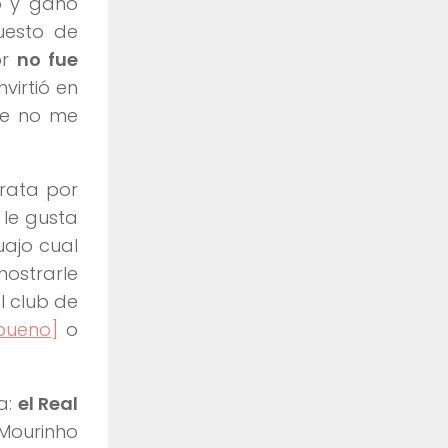
fó y ganó
uesto de
or
no fue
virtió en
e no me
rata por
le gusta
uajo cual
mostrarle
l club de
 bueno]
o
a:
el Real
 Mourinho