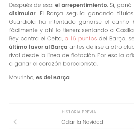
Después de eso:
el arrepentimiento
. Sí, gan
disimular
. El Barça seguía ganando títulos 
Guardiola ha intentado ganarse el cariño b
fácilmente y ahí lo tienen: sentando a Casil
Rey contra el Celta,
a 16 puntos
del Barça, s
último favor al Barça
antes de irse a otro cl
rival desde la línea de flotación. Por eso la afi
a ganar el corazón barcelonista.
Mourinho,
es del Barça
.
HISTORIA PREVIA
Odiar la Navidad