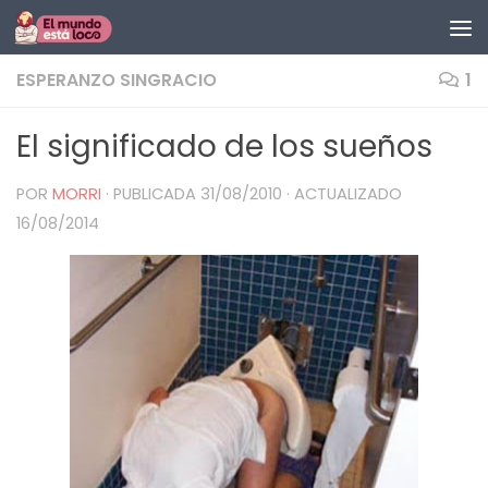
Saltar al contenido
ESPERANZO SINGRACIO
1
El significado de los sueños
POR
MORRI
· PUBLICADA
31/08/2010
· ACTUALIZADO
16/08/2014