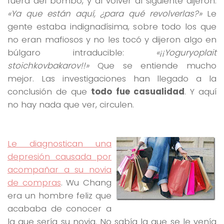
fuera del bombo, y al volver al siguiente dijeron:
«Ya que están aquí, ¿para qué revolverlas?»
Le
gente estaba indignadísima, sobre todo los que
no eran mafiosos y no les tocó y dijeron algo en
búlgaro intraducible:
«¡¡Yoguryoplait
stoichkovbakarov!!»
Que se entiende mucho
mejor. Las investigaciones han llegado a la
conclusión de que
todo fue casualidad
. Y aquí
no hay nada que ver, circulen.
Le diagnostican una
depresión causada por
acompañar a su novia
de compras
. Wu Chang
era un hombre feliz que
acababa de conocer a
la que sería su novia. No sabía la que se le venía