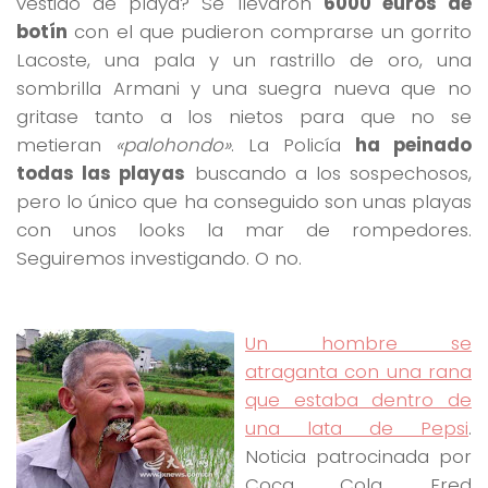
vestido de playa? Se llevaron
6000 euros de
botín
con el que pudieron comprarse un gorrito
Lacoste, una pala y un rastrillo de oro, una
sombrilla Armani y una suegra nueva que no
gritase tanto a los nietos para que no se
metieran
«palohondo»
. La Policía
ha peinado
todas las playas
buscando a los sospechosos,
pero lo único que ha conseguido son unas playas
con unos looks la mar de rompedores.
Seguiremos investigando. O no.
Un hombre se
atraganta con una rana
que estaba dentro de
una lata de Pepsi
.
Noticia patrocinada por
Coca Cola. Fred