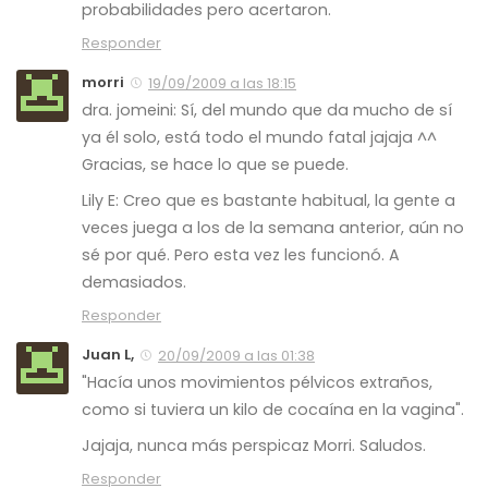
probabilidades pero acertaron.
Responder
morri
19/09/2009 a las 18:15
dra. jomeini: Sí, del mundo que da mucho de sí
ya él solo, está todo el mundo fatal jajaja ^^
Gracias, se hace lo que se puede.
Lily E: Creo que es bastante habitual, la gente a
veces juega a los de la semana anterior, aún no
sé por qué. Pero esta vez les funcionó. A
demasiados.
Responder
Juan L,
20/09/2009 a las 01:38
"Hacía unos movimientos pélvicos extraños,
como si tuviera un kilo de cocaína en la vagina".
Jajaja, nunca más perspicaz Morri. Saludos.
Responder