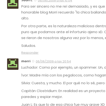
Juan L.
06/06/2009 a las 10:04
Para ser sincero no me reí demasiado, y es q
honorable blog Morri recuerdo "la chica bailand
alto.
Por otra parte, es la naturaleza maliciosa dent
puro que podamos ante el infortunio ajeno xD.
se rieron de nosotros alguna vez por lo menos,
Saludos.
Responder
morri
06/06/2009 a las 20:54
Luchador: Como por ejemplo, un spammer. Un, do
1vor: Madre mía con los pegalocos, como haga
Silvia: Cuesta, y mucho. El por qué no lo sé, pe
Capitán Clostridium: En realidad es un proyec
paredes y espiar mejor.
Juan L: Es que lo de esa chica fue muy grave X