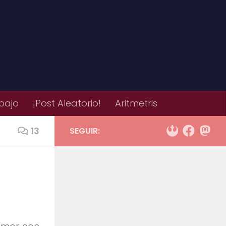
bajo
¡Post Aleatorio!
Aritmetris
13
SEGUIR: