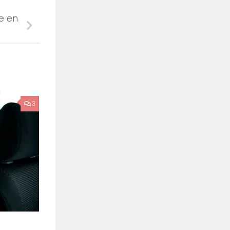
ve en
3