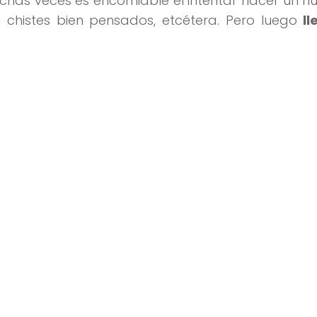
uchas veces es encomiable el intentar hacer un 
on chistes bien pensados, etcétera. Pero luego
ll