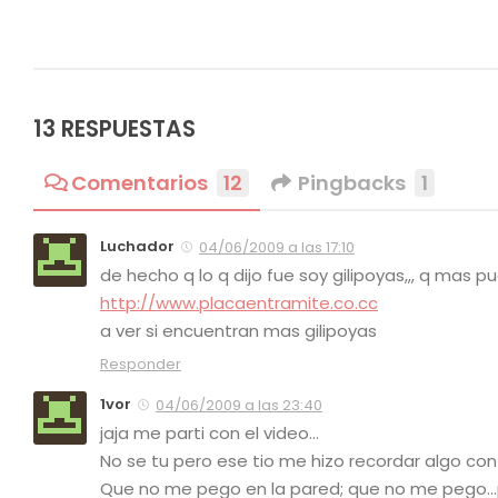
13 RESPUESTAS
Comentarios
12
Pingbacks
1
Luchador
04/06/2009 a las 17:10
de hecho q lo q dijo fue soy gilipoyas,,, q mas
http://www.placaentramite.co.cc
a ver si encuentran mas gilipoyas
Responder
1vor
04/06/2009 a las 23:40
jaja me parti con el video…
No se tu pero ese tio me hizo recordar algo con
Que no me pego en la pared; que no me pego…p