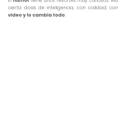
El
humor
tiene unos resortes muy curiosos. M
cierta dosis de inteligencia, con calidad, c
video y lo cambia todo
: