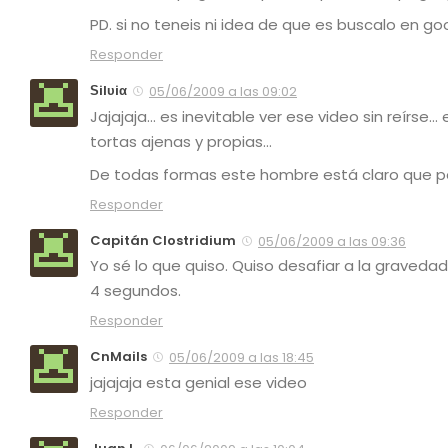
PD. si no teneis ni idea de que es buscalo en go
Responder
Ѕilυiα
05/06/2009 a las 09:02
Jajajaja… es inevitable ver ese video sin reírse
tortas ajenas y propias…
De todas formas este hombre está claro que pens
Responder
Capitán Clostridium
05/06/2009 a las 09:36
Yo sé lo que quiso. Quiso desafiar a la graveda
4 segundos.
Responder
CnMails
05/06/2009 a las 18:45
jajajaja esta genial ese video
Responder