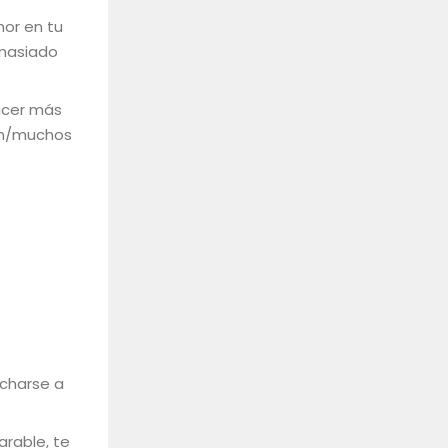
or en tu
emasiado
lacer más
ien/muchos
ncharse a
arable, te