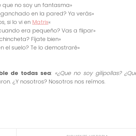
é que no soy un fantasma»
nganchado en la pared? Ya verás»
 si lo vi en
Matrix
«
uando era pequeño? Vas a flipar»
hincheta? Fíjate bien»
en el suelo? Te lo demostraré»
ble de todas sea
:
«¿Que no soy gilipollas? ¿Q
ron. ¿Y nosotros? Nosotros nos reímos.