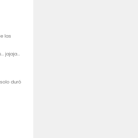
e las
… jajaja…
 solo duró