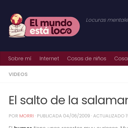
Saltar al contenido
Locuras mentale
Sobre mí
Internet
Cosas de niños
Cosas
VIDEOS
El salto de la salam
POR
MORRI
· PUBLICADA
04/06/2009
· ACTUALIZADO