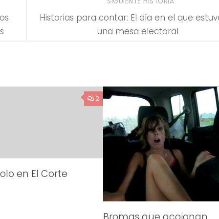
SIGUIENTE HISTORIA
cos
Historias para contar: El día en el que estu
s
una mesa electoral
2
lolo en El Corte
Bromas que acojonan