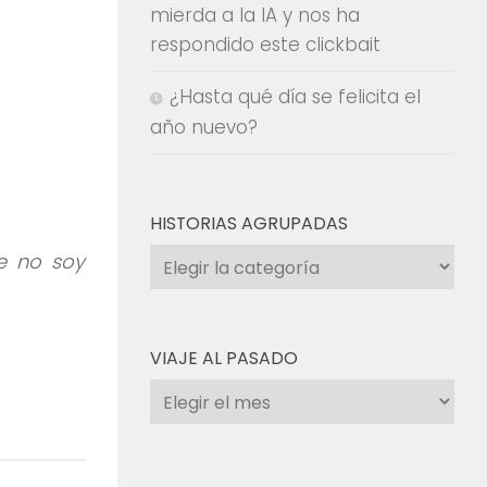
mierda a la IA y nos ha
respondido este clickbait
¿Hasta qué día se felicita el
año nuevo?
HISTORIAS AGRUPADAS
Historias
ue no soy
agrupadas
VIAJE AL PASADO
Viaje
al
pasado