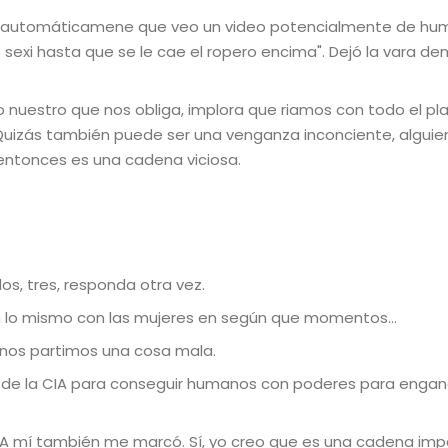
ue automáticamene que veo un video potencialmente de hum
o sexi hasta que se le cae el ropero encima". Dejó la vara d
ro nuestro que nos obliga, implora que riamos con todo el p
 Quizás también puede ser una venganza inconciente, algu
 entonces es una cadena viciosa.
s, tres, responda otra vez.
n lo mismo con las mujeres en según que momentos…
ro nos partimos una cosa mala.
to de la CIA para conseguir humanos con poderes para enga
D A mí también me marcó. Sí, yo creo que es una cadena imp