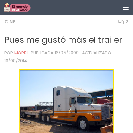
Saltar al contenido
CINE
2
Pues me gustó más el trailer
POR
MORRI
· PUBLICADA
16/05/2009
· ACTUALIZADO
16/08/2014