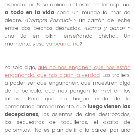
espectador. Si se aplicara el estilo trailer español
a todo en la vida
sería un mundo la mar de
alegre.
«Compre Pascual»
Y un cartón de leche
entre dos pechos desnudos.
«Llama y gana»
Y
una tía en bikini enseñando chicha… Un
momento, ¿eso
ya ocurre
, no?
Yo solo digo,
que no nos engañen, que nos están
engañando, que nos digan la verdad
. Los trailers,
a poder ser que enganchen, que muestren algo
de la película, que nos pongan la miel en los
labios… Pero que no hagan nada de lo
comentado anteriormente, que
luego vienen las
decepciones
, los asientos de cine destrozados,
los secuestros de taquilleras, el asalto de
palomitas… No es plan de ir a la cárcel por una