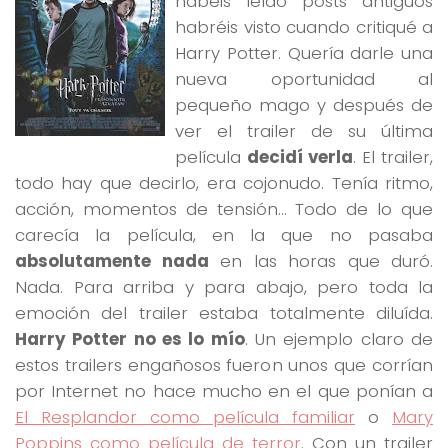
habéis leído posts antiguos
habréis visto cuando critiqué a
Harry Potter. Quería darle una
nueva oportunidad al
pequeño mago y después de
ver el trailer de su última
película
decidí verla
. El trailer,
todo hay que decirlo, era cojonudo. Tenía ritmo,
acción, momentos de tensión… Todo de lo que
carecía la película, en la que no pasaba
absolutamente nada
en las horas que duró.
Nada. Para arriba y para abajo, pero toda la
emoción del trailer estaba totalmente diluída.
Harry Potter no es lo mío
. Un ejemplo claro de
estos trailers engañosos fueron unos que corrían
por Internet no hace mucho en el que ponían a
El Resplandor como película familiar
o
Mary
Poppins como película de terror
. Con un trailer