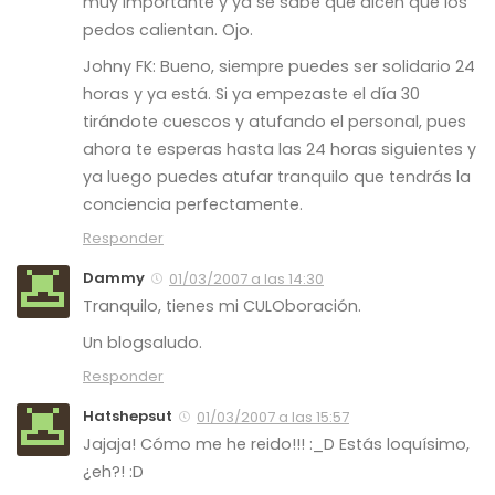
muy importante y ya se sabe que dicen que los
pedos calientan. Ojo.
Johny FK: Bueno, siempre puedes ser solidario 24
horas y ya está. Si ya empezaste el día 30
tirándote cuescos y atufando el personal, pues
ahora te esperas hasta las 24 horas siguientes y
ya luego puedes atufar tranquilo que tendrás la
conciencia perfectamente.
Responder
Dammy
01/03/2007 a las 14:30
Tranquilo, tienes mi CULOboración.
Un blogsaludo.
Responder
Hatshepsut
01/03/2007 a las 15:57
Jajaja! Cómo me he reido!!! :_D Estás loquísimo,
¿eh?! :D