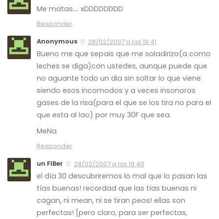
Me matas…. xDDDDDDDD
Responder
Anonymous
28/02/2007 a las 19:41
Bueno me que sepais que me soladirizo(a como
leches se diga)con ustedes, aunque puede que
no aguante todo un dia sin soltar lo que viene
siendo esos incomodos y a veces insonoros
gases de la risa(para el que se los tira no para el
que esta al lao) por muy 30F que sea.
MeNa
Responder
un FIBer
28/02/2007 a las 19:48
el día 30 descubriremos lo mal que lo pasan las
tías buenas! recordad que las tías buenas ni
cagan, ni mean, ni se tiran peos! ellas son
perfectas! [pero claro, para ser perfectas,