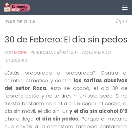
Saltar al contenido
IDAS DE OLLA
17
30 de Febrero: El día sin pedos
POR
MORRI
· PUBLICADA
28/02/2007
· ACTUALIZADO
15/08/2014
¿Estás preparado o preparada? Contra el
cambio climático y contra
las tarifas abusivas
del señor Roca
, esto se acabó, el día 30 de
febrero actúa y no te tires ni un solo pedo. Si no
tuviste bastante con el día sin coger el coche, el
día sin móvil, el día sin luz
y el día sin alcohol 0’0
ahora llega
el día sin pedos
. Porque el metano
que envías a la atmosfera también contamina.