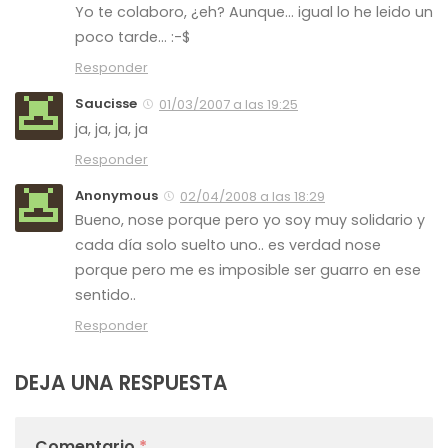
Yo te colaboro, ¿eh? Aunque… igual lo he leido un
poco tarde… :-$
Responder
Saucisse
01/03/2007 a las 19:25
ja, ja, ja, ja
Responder
Anonymous
02/04/2008 a las 18:29
Bueno, nose porque pero yo soy muy solidario y
cada día solo suelto uno.. es verdad nose
porque pero me es imposible ser guarro en ese
sentido..
Responder
DEJA UNA RESPUESTA
Comentario
*