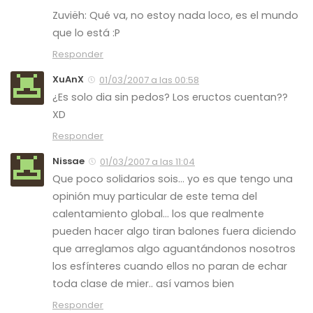
Zuviëh: Qué va, no estoy nada loco, es el mundo
que lo está :P
Responder
XuAnX
01/03/2007 a las 00:58
¿Es solo dia sin pedos? Los eructos cuentan??
XD
Responder
Nissae
01/03/2007 a las 11:04
Que poco solidarios sois… yo es que tengo una
opinión muy particular de este tema del
calentamiento global… los que realmente
pueden hacer algo tiran balones fuera diciendo
que arreglamos algo aguantándonos nosotros
los esfínteres cuando ellos no paran de echar
toda clase de mier.. así vamos bien
Responder