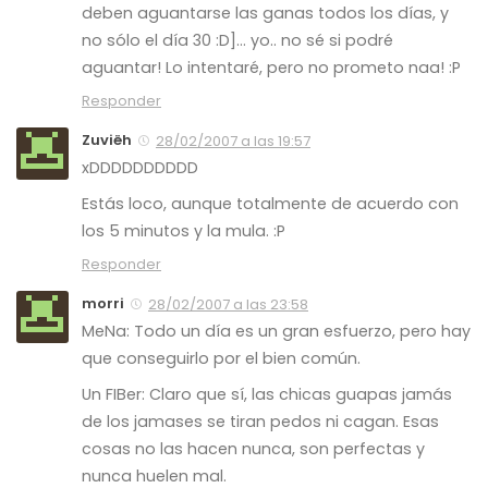
deben aguantarse las ganas todos los días, y
no sólo el día 30 :D]… yo.. no sé si podré
aguantar! Lo intentaré, pero no prometo naa! :P
Responder
Zuviëh
28/02/2007 a las 19:57
xDDDDDDDDDD
Estás loco, aunque totalmente de acuerdo con
los 5 minutos y la mula. :P
Responder
morri
28/02/2007 a las 23:58
MeNa: Todo un día es un gran esfuerzo, pero hay
que conseguirlo por el bien común.
Un FIBer: Claro que sí, las chicas guapas jamás
de los jamases se tiran pedos ni cagan. Esas
cosas no las hacen nunca, son perfectas y
nunca huelen mal.