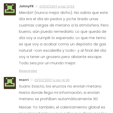
JohnyFK
01/03/2007 a las 12:53
Mierda!! (nunca mejor dicho). No sabía que este
día era el día sin pedos y ya he tirado unas
cuantas cargas de metano a la atmósfera. Pero
bueno, aún puedo remediarlo. Lo que queda de
día voy a cumplir lo esperado. Lo que me temo
es que voy a acabar como un depósito de gas
natural -con escalerilla y todo- y al final del día
voy a tener un grosero pero aliviante escape.
Todo sea por un mundo mejor.
Responder
morri
01/03/2007 a las 14:30
Xuanx: Exacto, los eructos no envían metano.
Hasta donde llega mi información, si envían
metano se prohíben automáticamente XD
Nissae: Yo también, el calentamiento global es