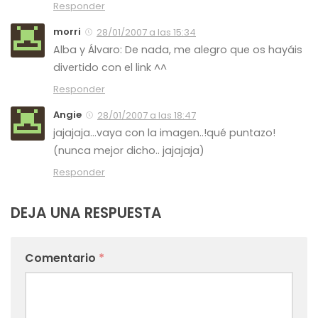
Responder
morri
28/01/2007 a las 15:34
Alba y Álvaro: De nada, me alegro que os hayáis
divertido con el link ^^
Responder
Angie
28/01/2007 a las 18:47
jajajaja…vaya con la imagen..!qué puntazo!
(nunca mejor dicho.. jajajaja)
Responder
DEJA UNA RESPUESTA
Comentario
*