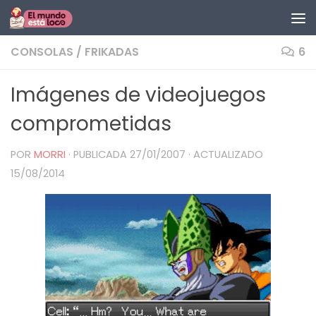
Saltar al contenido
CONSOLAS
/
FRIKADAS
6
Imágenes de videojuegos
comprometidas
POR
MORRI
· PUBLICADA
27/01/2007
· ACTUALIZADO
15/08/2014