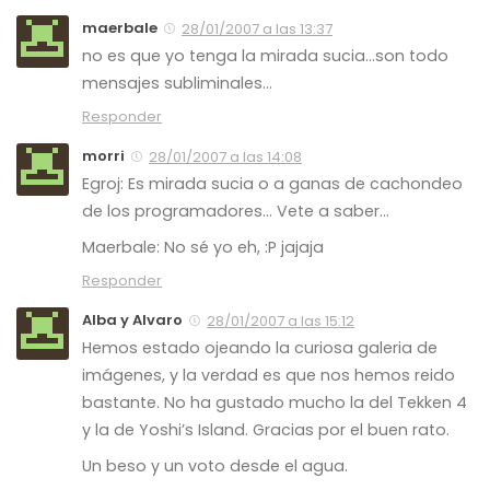
maerbale
28/01/2007 a las 13:37
no es que yo tenga la mirada sucia…son todo
mensajes subliminales…
Responder
morri
28/01/2007 a las 14:08
Egroj: Es mirada sucia o a ganas de cachondeo
de los programadores… Vete a saber…
Maerbale: No sé yo eh, :P jajaja
Responder
Alba y Alvaro
28/01/2007 a las 15:12
Hemos estado ojeando la curiosa galeria de
imágenes, y la verdad es que nos hemos reido
bastante. No ha gustado mucho la del Tekken 4
y la de Yoshi’s Island. Gracias por el buen rato.
Un beso y un voto desde el agua.