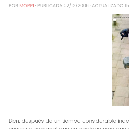
POR
MORRI
· PUBLICADA
02/12/2006
· ACTUALIZADO
1
Bien, después de un tiempo considerable indef
encuesta semanal que ya nadie se cree que 