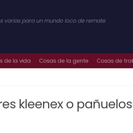
s varias para un mundo loco de remate
 de la vida
Cosas de la gente
Cosas de tra
eres kleenex o pañuelos