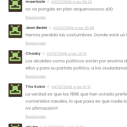
maerbale
03/12/2006 a las 06:22
no os pongáis en plan asquerosoooo xDD
Responder
Jean Bedel
03/12/2006 a las 20:08
Hemos perdido las costumbres. Donde esté un bu
Responder
Chasky
03/12/2006 a las 20:13
Los alcaldes como políticos están por encima de
ellos y para su partido político, a los ciudadano
Responder
Tito Kokin
04/12/2006 a las 10:31
La verdad es que los 1896 que han votado prefi
contenidos nasales, lo que pasa es que nadie lo
mi afirmación!!!
Responder
aljube