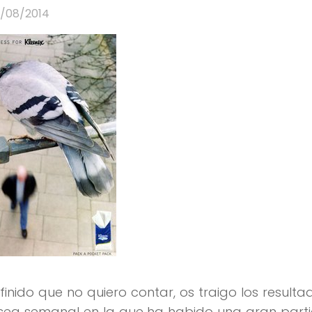
5/08/2014
inido que no quiero contar, os traigo los resulta
sea semanal en la que ha habido una gran parti