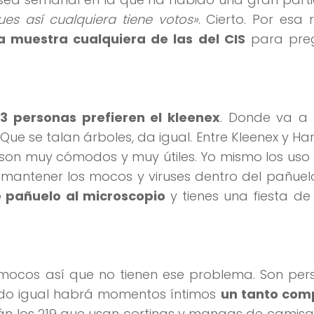
es así cualquiera tiene votos»
. Cierto. Por esa
 muestra cualquiera de las del CIS
para pre
03 personas prefieren el kleenex
. Donde va a 
ue se talan árboles, da igual. Entre Kleenex y Har
í, son muy cómodos y muy útiles. Yo mismo los uso
mantener los mocos y viruses dentro del pañuel
 pañuelo al microscopio
y tienes una fiesta de 
 mocos así que no tienen ese problema. Son per
odo igual habrá momentos íntimos
un tanto com
stán los 219 que usan cortinas y mangas de camis