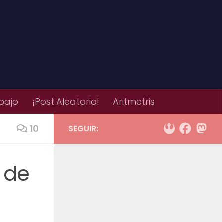
bajo
¡Post Aleatorio!
Aritmetris
10
SEGUIR:
 de