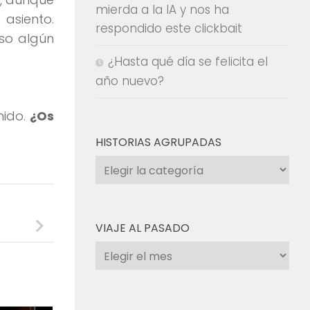
mierda a la IA y nos ha
 asiento.
respondido este clickbait
so algún
¿Hasta qué día se felicita el
año nuevo?
nido.
¿Os
HISTORIAS AGRUPADAS
Historias
agrupadas
VIAJE AL PASADO
Viaje
al
pasado