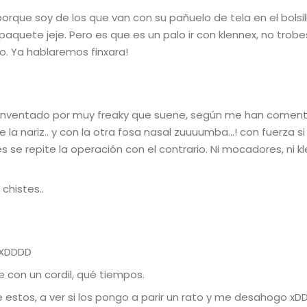
 porque soy de los que van con su pañuelo de tela en el bolsil
quete jeje. Pero es que es un palo ir con klennex, no trobes
o. Ya hablaremos finxara!
e inventado por muy freaky que suene, según me han comen
 la nariz.. y con la otra fosa nasal zuuuumba…! con fuerza si
 se repite la operación con el contrario. Ni mocadores, ni kl
chistes..
 XDDDD
aje con un cordil, qué tiempos.
e estos, a ver si los pongo a parir un rato y me desahogo xD