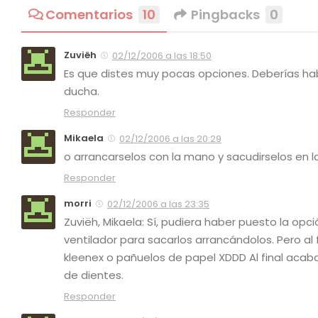
Comentarios
10
Pingbacks
0
Zuviëh
02/12/2006 a las 18:50
Es que distes muy pocas opciones. Deberías hab
ducha.
Responder
Mikaela
02/12/2006 a las 20:29
o arrancarselos con la mano y sacudirselos en la
Responder
morri
02/12/2006 a las 23:35
Zuviëh, Mikaela: Sí, pudiera haber puesto la op
ventilador para sacarlos arrancándolos. Pero al
kleenex o pañuelos de papel XDDD Al final acab
de dientes.
Responder