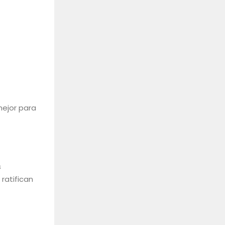
mejor para
s
ratifican