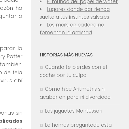
El mundo del papel de water
 razón ha
Lugares donde dar rienda
guntar a
suelta a tus instintos salvajes
Los mails en cadena no
fomentan la amistad
parar la
HISTORIAS MÁS NUEVAS
ry Potter
 también.
Cuando te pierdes con el
o de tela
coche por tu culpa
virus ahí
Cómo hice Aritmetris sin
acabar en paro ni divorciado.
Los juguetes Montessori
sonas sin
plicados
Le hemos preguntado esta
a, aunque