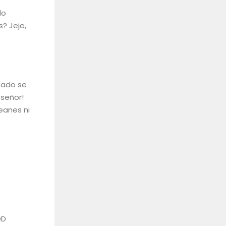
lo
? Jeje,
tado se
 señor!
eanes ni
DD