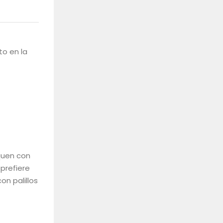
to en la
equen con
prefiere
n palillos