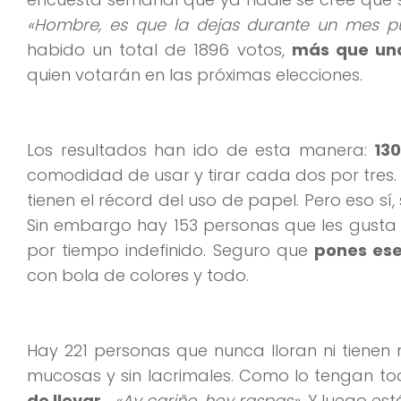
«Hombre, es que la dejas durante un mes pu
habido un total de 1896 votos,
más que una
quien votarán en las próximas elecciones.
Los resultados han ido de esta manera:
13
comodidad de usar y tirar cada dos por tres. Q
tienen el récord del uso de papel. Pero eso s
Sin embargo hay 153 personas que les gusta 
por tiempo indefinido. Seguro que
pones ese
con bola de colores y todo.
Hay 221 personas que nunca lloran ni tienen
mucosas y sin lacrimales. Como lo tengan t
de llevar
…
«Ay cariño, hoy raspas»
. Y luego e