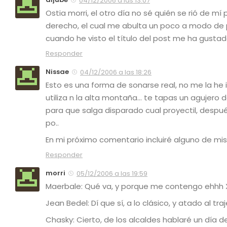
04/12/2006 a las 13:07
Ostia morri, el otro día no sé quién se rió de mí
derecho, el cual me abulta un poco a modo de pa
cuando he visto el título del post me ha gustad
Responder
Nissae
04/12/2006 a las 18:26
Esto es una forma de sonarse real, no me la h
utiliza n la alta montaña… te tapas un agujero de
para que salga disparado cual proyectil, después
po..
En mi próximo comentario incluiré alguno de mis 
Responder
morri
05/12/2006 a las 19:59
Maerbale: Qué va, y porque me contengo ehhh
Jean Bedel: Dí que sí, a lo clásico, y atado al tr
Chasky: Cierto, de los alcaldes hablaré un día d