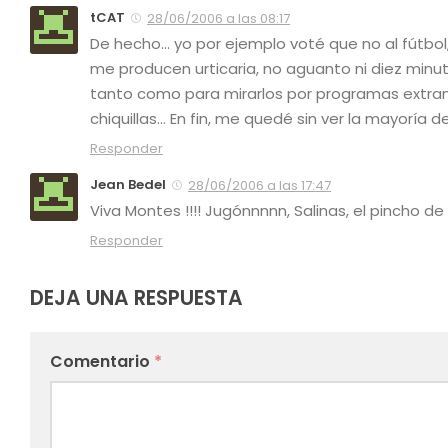
tCAT
28/06/2006 a las 08:17
De hecho… yo por ejemplo voté que no al fútbol,
me producen urticaria, no aguanto ni diez minut
tanto como para mirarlos por programas extrang
chiquillas… En fin, me quedé sin ver la mayoría d
Responder
Jean Bedel
28/06/2006 a las 17:47
Viva Montes !!!! Jugónnnnn, Salinas, el pincho de 
Responder
DEJA UNA RESPUESTA
Comentario
*