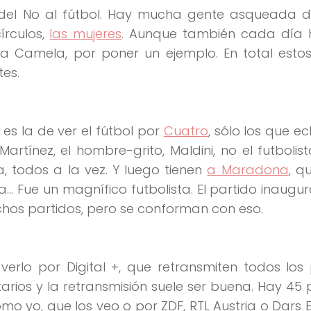
del No al fútbol. Hay mucha gente asqueada d
írculos,
las mujeres
. Aunque también cada día
 Camela, por poner un ejemplo. En total estos
tes.
es la de ver el fútbol por
Cuatro
, sólo los que ec
tínez, el hombre-grito, Maldini, no el futbolista
a, todos a la vez. Y luego tienen
a Maradona
, q
 Fue un magnífico futbolista. El partido inaugura
uchos partidos, pero se conforman con eso.
verlo por Digital +, que retransmiten todos los 
rios y la retransmisión suele ser buena. Hay 45
mo yo, que los veo o por ZDF, RTL Austria o Dars E