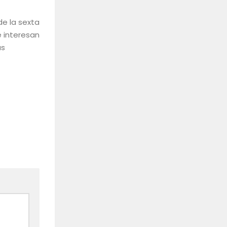
de la sexta
e interesan
as