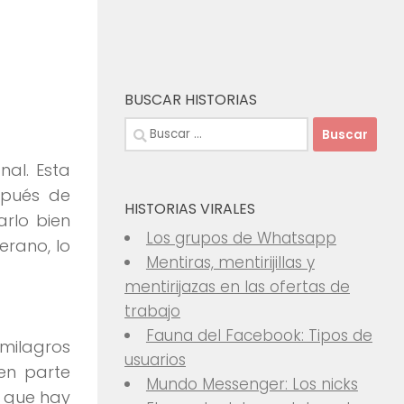
BUSCAR HISTORIAS
Buscar:
al. Esta
spués de
HISTORIAS VIRALES
rlo bien
Los grupos de Whatsapp
rano, lo
Mentiras, mentirijillas y
mentirijazas en las ofertas de
trabajo
Fauna del Facebook: Tipos de
 milagros
usuarios
en parte
Mundo Messenger: Los nicks
é que hay