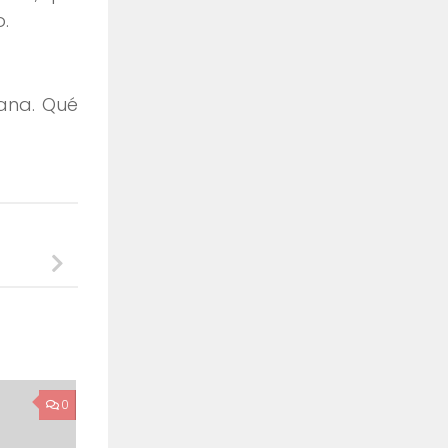
.
mana. Qué
0