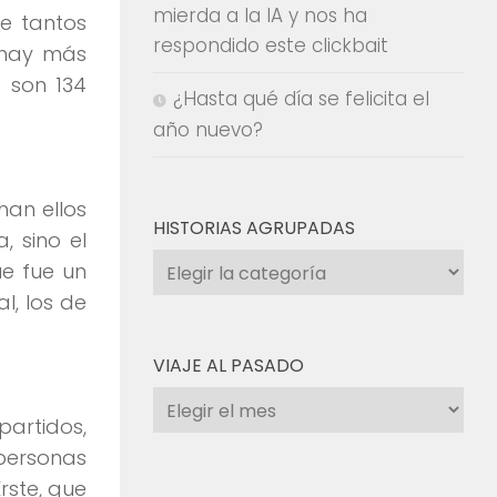
mierda a la IA y nos ha
e tantos
respondido este clickbait
 hay más
 son 134
¿Hasta qué día se felicita el
año nuevo?
han ellos
HISTORIAS AGRUPADAS
, sino el
Historias
ue fue un
agrupadas
l, los de
VIAJE AL PASADO
Viaje
partidos,
al
 personas
pasado
rste, que