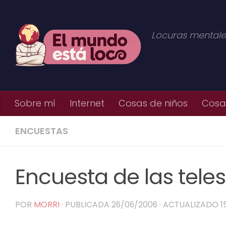
Saltar al contenido
Locuras mentale
Sobre mí
Internet
Cosas de niños
Cosas
ENCUESTAS
Encuesta de las tele
POR
MORRI
· PUBLICADA
26/06/2006
· ACTUALIZADO
1