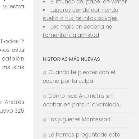
El mundo del papel de water
 vuestra
Lugares donde dar rienda
suelta a tus instintos salvajes
Los mails en cadena no
fomentan la amistad
ltados. Y
otos esta
n catalán
HISTORIAS MÁS NUEVAS
las islas
Cuando te pierdes con el
coche por tu culpa
Cómo hice Aritmetris sin
e Andrés
acabar en paro ni divorciado.
nuevo 325
Los juguetes Montessori
Le hemos preguntado esta