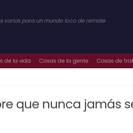
s varias para un mundo loco de remate
 de la vida
Cosas de la gente
Cosas de tra
bre que nunca jamás s