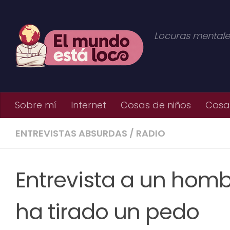
Saltar al contenido
Locuras mentale
Sobre mí
Internet
Cosas de niños
Cosas
ENTREVISTAS ABSURDAS
/
RADIO
Entrevista a un hom
ha tirado un pedo