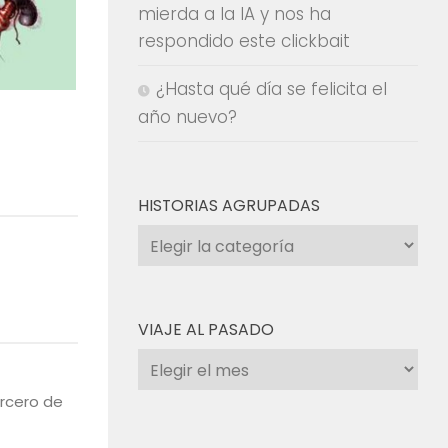
mierda a la IA y nos ha
respondido este clickbait
¿Hasta qué día se felicita el
año nuevo?
HISTORIAS AGRUPADAS
Historias
agrupadas
VIAJE AL PASADO
Viaje
al
ercero de
pasado