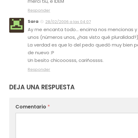
merci tiu, e IDEM
Responder
Sara
28/02/2006 a las 04:07
Ay me encanta todo… encima nos mencionas y 
unos (números unos, ¿has visto qué pluralidad?) 
La verdad es que lo del pedo quedó muy bien p
de nuevo :P
Un besito chicooosss, cariñossss.
Responder
DEJA UNA RESPUESTA
Comentario
*