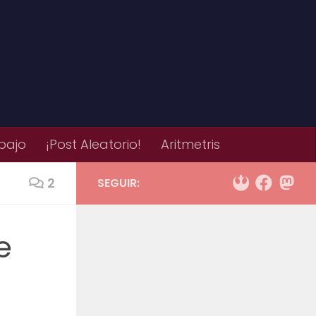
bajo
¡Post Aleatorio!
Aritmetris
2
SEGUIR:
e