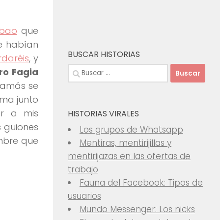
lbao
que
e habían
BUSCAR HISTORIAS
ordaréis
, y
Buscar:
ro Fagia
 jamás se
ama junto
ar a mis
HISTORIAS VIRALES
s guiones
Los grupos de Whatsapp
ombre que
Mentiras, mentirijillas y
mentirijazas en las ofertas de
trabajo
Fauna del Facebook: Tipos de
usuarios
Mundo Messenger: Los nicks