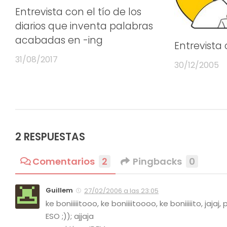
Entrevista con el tío de los
diarios que inventa palabras
acabadas en -ing
Entrevist
31/08/2017
30/12/2005
2 RESPUESTAS
Comentarios
2
Pingbacks
0
Guillem
27/02/2006 a las 23:05
ke boniiiiitooo, ke boniiiitoooo, ke boniiiiito, 
ESO ;)); ajjaja