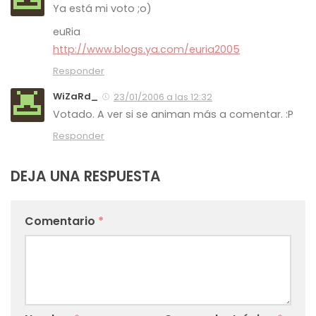
Ya está mi voto ;o)
euRia
http://www.blogs.ya.com/euria2005
Responder
WiZaRd_
23/01/2006 a las 12:32
Votado. A ver si se animan más a comentar. :P
Responder
DEJA UNA RESPUESTA
Comentario
*