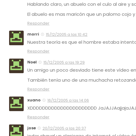
Hablando claro, un abuelo con el culo al aire y
El abuelo es mas maricón que un palomo cojo y 
Responder
morri
15/12/2005 a las 10:42
Nuestra teoría es que el hombre estaba intent
Responder
Noel
15/12/2005 a las 19:29
Un amigo un poco desviado tiene este vídeo en s
También tenía uno de una muchacha retozando
Responder
xuano
16/12/2005 a las 14:06
XDDDDDDDDDDDDDDDDDDDDDD JaJAJJAajjajaJAJA
Responder
jose
20/12/2005 a las 20:37
joder chaval un clasicazo de internet el vídeo é