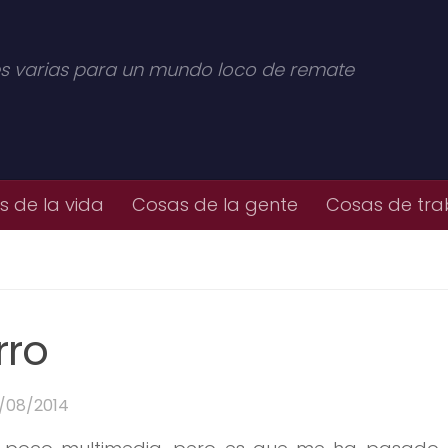
s varias para un mundo loco de remate
 de la vida
Cosas de la gente
Cosas de tra
rro
5/08/2014