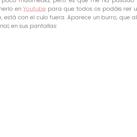
un poco multimedia, pero es que me ha pasado 
nerlo en
Youtube
para que todos os podáis reir un
está con el culo fuera. Aparece un burro, que al 
nal, en sus pantallas: