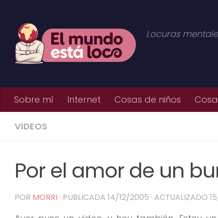
Saltar al contenido
Locuras mentale
Sobre mí
Internet
Cosas de niños
Cosas
VIDEOS
Por el amor de un bu
POR
MORRI
· PUBLICADA
14/12/2005
· ACTUALIZADO
1