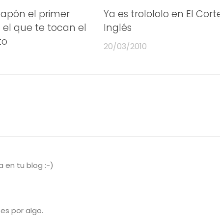
apón el primer
Ya es trolololo en El Cort
 el que te tocan el
Inglés
to
20/03/2010
 en tu blog :-)
 es por algo.