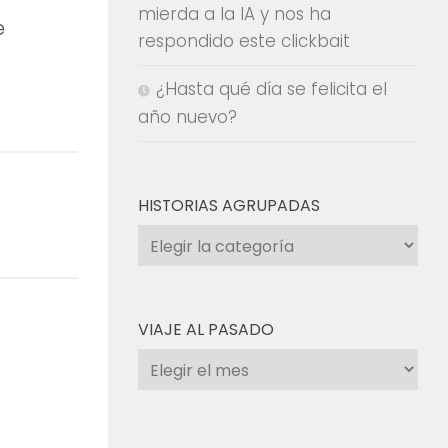
mierda a la IA y nos ha
e
respondido este clickbait
¿Hasta qué día se felicita el
año nuevo?
HISTORIAS AGRUPADAS
Historias
agrupadas
VIAJE AL PASADO
Viaje
al
pasado