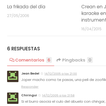
La frikada del día
Crean en J
karaoke en
27/05/2006
instrumen
16/04/2015
6 RESPUESTAS
Comentarios
6
Pingbacks
0
Jean Bedel
14/12/2005 a las 21:00
Joper macho como te pasas, una peli de zoofilia
Responder
Chiringui
14/12/2005 a las 21:58
Si el burro asocia el culo del abuelo con chingar,