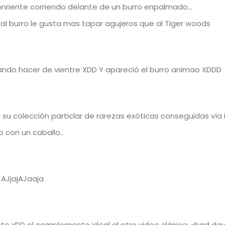
 sonriente corriendo delante de un burro enpalmado…
al burro le gusta mas tapar agujeros que al Tiger woods
ando hacer de vientre XDD Y apareció el burro animao XDDD
u colección particlar de rarezas exóticas conseguidas vía 
 con un caballo…
JjajAJaaja
ste xDD el complemento ideal al otro video clásico: «bad day