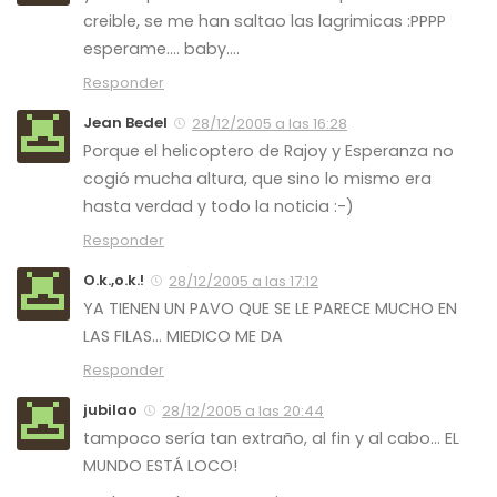
creible, se me han saltao las lagrimicas :PPPP
esperame…. baby….
Responder
Jean Bedel
28/12/2005 a las 16:28
Porque el helicoptero de Rajoy y Esperanza no
cogió mucha altura, que sino lo mismo era
hasta verdad y todo la noticia :-)
Responder
O.k.,o.k.!
28/12/2005 a las 17:12
YA TIENEN UN PAVO QUE SE LE PARECE MUCHO EN
LAS FILAS… MIEDICO ME DA
Responder
jubilao
28/12/2005 a las 20:44
tampoco sería tan extraño, al fin y al cabo… EL
MUNDO ESTÁ LOCO!