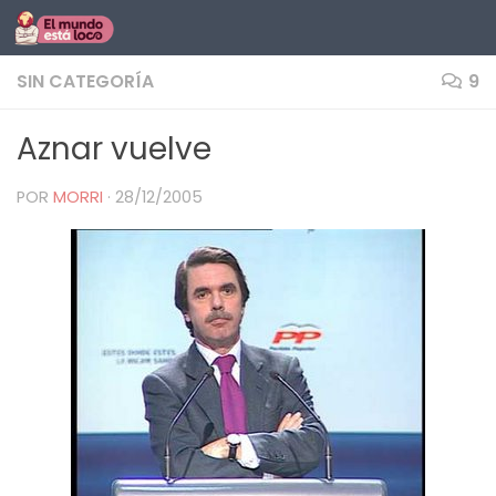
Saltar al contenido
SIN CATEGORÍA
9
Aznar vuelve
POR
MORRI
·
28/12/2005