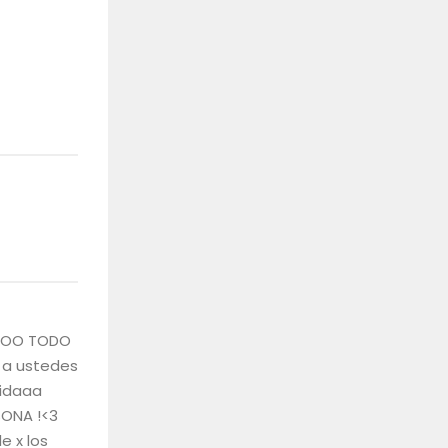
ROOO TODO
a a ustedes
vidaaa
SONA !<3
e x los