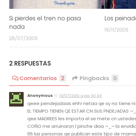
Si pierdes el tren no pasa
Los peinado
nada
19/11/2005
28/07/2005
2 RESPUESTAS
Comentarios
2
Pingbacks
0
Anonymous
13/07/2010 a las 00:43
qeee pendejadaas ehh! netaa qe sy no tiene 
EL TIEMPO TIENEN QE ESTAR CN SUS PNDEJADAS ¬_¬
qee MADREES les importa el se mete cn usted
COÑO me arruinaron l pinche diaa ¬_¬ la envid
66 las personas qe publican este tipo de mamad