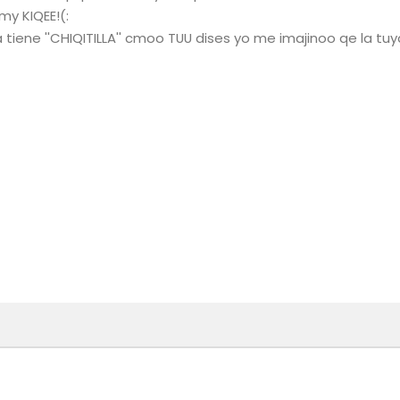
y KIQEE!(:
 tiene ''CHIQITILLA'' cmoo TUU dises yo me imajinoo qe la tu