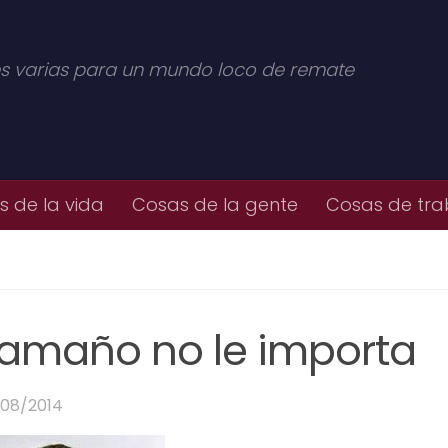
s varias para un mundo loco de remate
 de la vida
Cosas de la gente
Cosas de tra
 tamaño no le importa
/08/2014