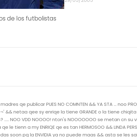
29/05/2005
s de los futbolistas
ni madres qe publicar PUES NO COMNTEN && YA STA … noo P
' && netaa qee sy enriqe la tiene GRANDE o la tiene chiqit
es? ….. NOO VDD NOOOO! nton's NOOOOOOO se metan cn su 
ia qe le tienn a my ENRIQE qe es tan HERMOSOO && LINDA PER
as soon pq la ENVIDIA ya no puede maas && asta se les sal