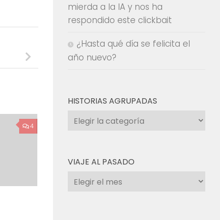
mierda a la IA y nos ha
respondido este clickbait
¿Hasta qué día se felicita el
año nuevo?
HISTORIAS AGRUPADAS
Historias
4
agrupadas
VIAJE AL PASADO
Viaje
al
pasado