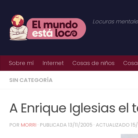
Saltar al contenido
Locuras mentale
Sobre mí
Internet
Cosas de niños
Cosas
SIN CATEGORÍA
A Enrique Iglesias el
POR
MORRI
· PUBLICADA
13/11/2005
· ACTUALIZADO
15