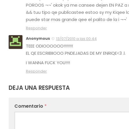
POROOS ¬¬' okok ya me cansee dejen EN PAZ a m
&& tuu tipo qe publicastee estoo sy my Kiqee la
puede star mas grande qee el palito de la i ¬¬'
Responder
Anonymous
13/07/2010 a las 00:44
TEEE ODIOOOOOO!!!!!!!!
EL QE ESCRIBIIOOO PNDEJADAS DE MY ENRIQE<3 .l.
I WANNA FUCK YOU!!!!
Responder
DEJA UNA RESPUESTA
Comentario
*