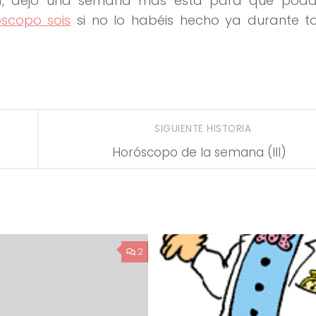
ta, dejo una semana más esta para que podái
scopo sois
si no lo habéis hecho ya durante t
SIGUIENTE HISTORIA
Horóscopo de la semana (III)
2