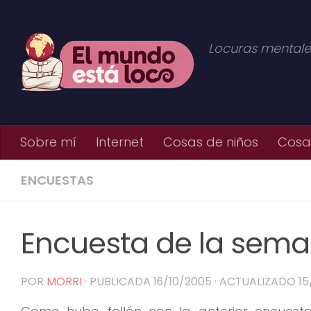
Saltar al contenido
Locuras mentale
Sobre mí
Internet
Cosas de niños
Cosas
ENCUESTAS
Encuesta de la sem
POR
MORRI
· PUBLICADA
16/10/2005
· ACTUALIZADO
15