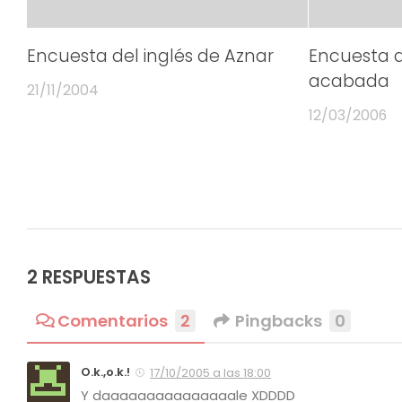
Encuesta del inglés de Aznar
Encuesta d
acabada
21/11/2004
12/03/2006
2 RESPUESTAS
Comentarios
2
Pingbacks
0
O.k.,o.k.!
17/10/2005 a las 18:00
Y daaaaaaaaaaaaaaale XDDDD