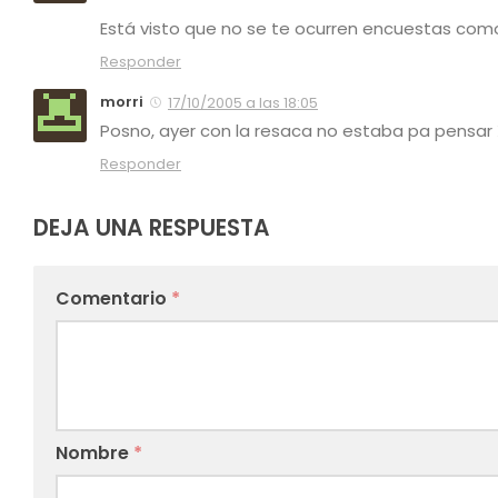
Está visto que no se te ocurren encuestas com
Responder
morri
17/10/2005 a las 18:05
Posno, ayer con la resaca no estaba pa pensar 
Responder
DEJA UNA RESPUESTA
Comentario
*
Nombre
*