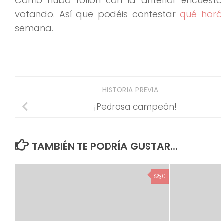
Como hubo follón con la anterior encues
votando. Así que podéis contestar
qué horó
semana.
HISTORIA PREVIA
¡Pedrosa campeón!
TAMBIÉN TE PODRÍA GUSTAR...
0