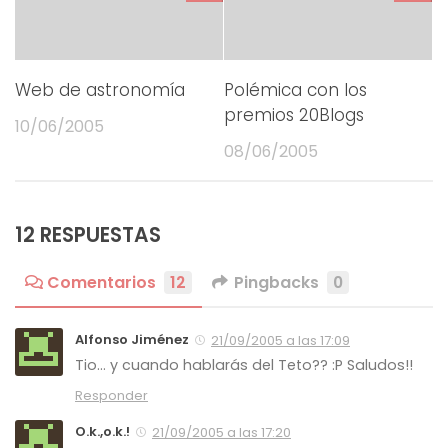
Web de astronomía
Polémica con los
premios 20Blogs
10/06/2005
08/06/2005
12 RESPUESTAS
Comentarios
12
Pingbacks
0
Alfonso Jiménez
21/09/2005 a las 17:09
Tio… y cuando hablarás del Teto?? :P Saludos!!
Responder
O.k.,o.k.!
21/09/2005 a las 17:20