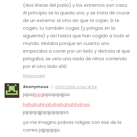
(dos líneas del patio) y los extremos son casa.
Al principio se la queda uno, y se trata de cruzar
de un extremo al otro sin que te cojan. Si te
cogen, tu también coges (y pringas en la
siguiente) y así hasta que han cogido a todo el
mundo. Molaba porque en cuanto uno
empezaba a correr por un lado y distraía al que
pringaba, se veía una riada de niños corriendo
por el otro lado xDD
Responder
Anonymous
11/03/2006 a las 18:54
jajaa
jjaja
jaj
aajajajjaa
haha
hah
hahahahahahhahaa
jaja
jaja
jjjajajjajajajaa
ya me imagino pobres nalgas con ese de la
correa jajjajajaja