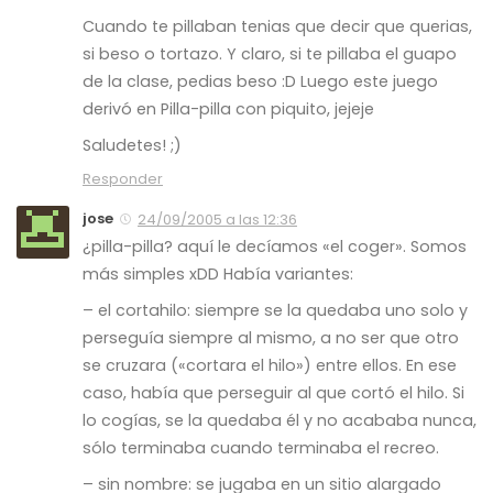
Cuando te pillaban tenias que decir que querias,
si beso o tortazo. Y claro, si te pillaba el guapo
de la clase, pedias beso :D Luego este juego
derivó en Pilla-pilla con piquito, jejeje
Saludetes! ;)
Responder
jose
24/09/2005 a las 12:36
¿pilla-pilla? aquí le decíamos «el coger». Somos
más simples xDD Había variantes:
– el cortahilo: siempre se la quedaba uno solo y
perseguía siempre al mismo, a no ser que otro
se cruzara («cortara el hilo») entre ellos. En ese
caso, había que perseguir al que cortó el hilo. Si
lo cogías, se la quedaba él y no acababa nunca,
sólo terminaba cuando terminaba el recreo.
– sin nombre: se jugaba en un sitio alargado