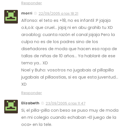
Responder
morri
22/09/2005 a las 18:21
Alfonso: el teto es +18, no es infantil :P jajaja
o.k,o.k: que cruel… jajaj ni en abu grahib tu XD
aroablog: cuanta razón el canal jajaja Pero la
culpa no es de los padres sino de los
diseñadores de moda que hacen esa ropa de
tallas de niñas de 10 años… Ya hablaré de ese
tema ya… XD
Noel y Buho: vosotros no jugabais al pillapilla
jugabais al pillaostias, si es que esta juventud…
XD
Responder
Elizabeth
23/09/2005 a las 11:47
Si, el pilla-pilla con beso se puso muy de moda
en mi colegio cuando echaban «El juego de la
oca» en la tele.