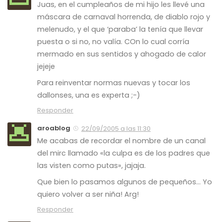
Juas, en el cumpleaños de mi hijo les llevé una
máscara de carnaval horrenda, de diablo rojo y
melenudo, y el que ‘paraba’ la tenía que llevar
puesta o si no, no valía. COn lo cual corría
mermado en sus sentidos y ahogado de calor
jejeje
Para reinventar normas nuevas y tocar los
dallonses, una es experta ;-)
Responder
aroablog
22/09/2005 a las 11:30
Me acabas de recordar el nombre de un canal
del mirc llamado «la culpa es de los padres que
las visten como putas», jajaja.
Que bien lo pasamos algunos de pequeños… Yo
quiero volver a ser niña! Arg!
Responder