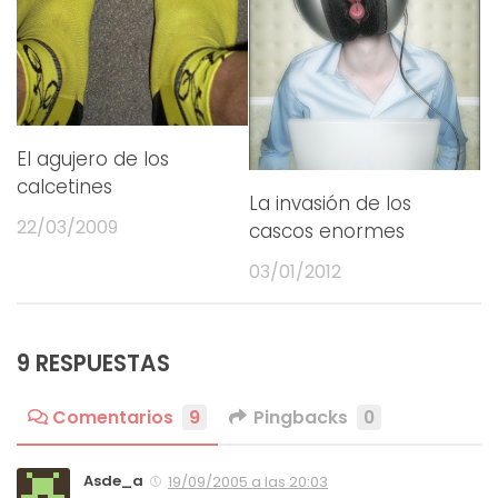
El agujero de los
calcetines
La invasión de los
22/03/2009
cascos enormes
03/01/2012
9 RESPUESTAS
Comentarios
9
Pingbacks
0
Asde_a
19/09/2005 a las 20:03