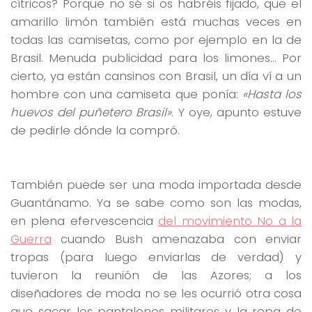
cítricos? Porque no sé si os habréis fijado, que el
amarillo limón también está muchas veces en
todas las camisetas, como por ejemplo en la de
Brasil. Menuda publicidad para los limones… Por
cierto, ya están cansinos con Brasil, un día ví a un
hombre con una camiseta que ponía:
«Hasta los
huevos del puñetero Brasil»
. Y oye, apunto estuve
de pedirle dónde la compró.
También puede ser una moda importada desde
Guantánamo. Ya se sabe como son las modas,
en plena efervescencia
del movimiento No a la
Guerra
cuando Bush amenazaba con enviar
tropas (para luego enviarlas de verdad) y
tuvieron la reunión de las Azores; a los
diseñadores de moda no se les ocurrió otra cosa
que sacar los pantalones militares y la ropa de