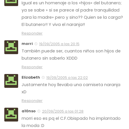
Igual es un homenaje a los «hijos» del butanero;
ya se sabe » si se parece al padre tranquilidad
para la madre» pero y sino?? Quien se la carga?
El butanero!! Y viva el naranja!!
Responder
morri
19/09/2005 a las 20:15
También puede ser, cuantos niños son hijos de
butanero sin saberlo XDDD
Responder
Elizabeth
19/09/2005 a las 22:02
Justamente hoy llevaba una camiseta naranja
xD
Responder
a10nso
20/09/2005 a las 01:28
morri eso es pq el C.F.Obispado ha implantado
la moda :D