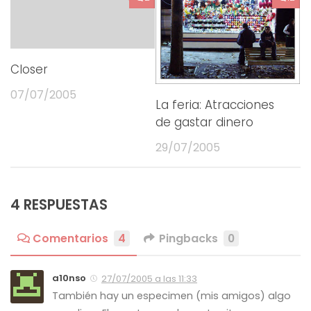
Closer
07/07/2005
La feria: Atracciones
de gastar dinero
29/07/2005
4 RESPUESTAS
Comentarios
4
Pingbacks
0
a10nso
27/07/2005 a las 11:33
También hay un especimen (mis amigos) algo