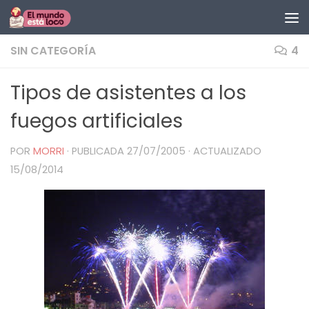
Saltar al contenido
SIN CATEGORÍA
4
Tipos de asistentes a los
fuegos artificiales
POR
MORRI
· PUBLICADA
27/07/2005
· ACTUALIZADO
15/08/2014