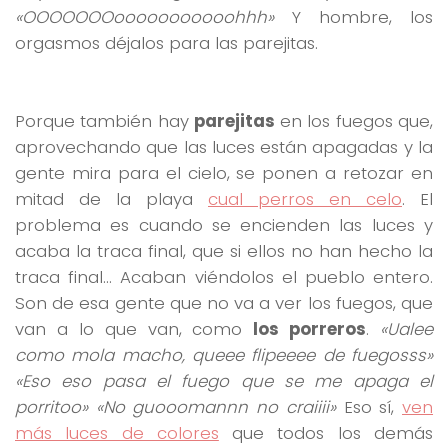
«OOOOOOOooooooooooohhh»
Y hombre, los
orgasmos déjalos para las parejitas.
Porque también hay
parejitas
en los fuegos que,
aprovechando que las luces están apagadas y la
gente mira para el cielo, se ponen a retozar en
mitad de la playa
cual perros en celo
. El
problema es cuando se encienden las luces y
acaba la traca final, que si ellos no han hecho la
traca final… Acaban viéndolos el pueblo entero.
Son de esa gente que no va a ver los fuegos, que
van a lo que van, como
los porreros
.
«Ualee
como mola macho, queee flipeeee de fuegosss»
«Eso eso pasa el fuego que se me apaga el
porritoo» «No guooomannn no craiiii»
Eso sí,
ven
más luces de colores
que todos los demás