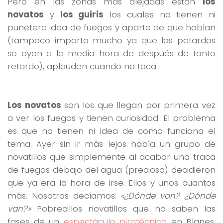
Pero en las zonas más alejadas están
los
novatos
y
los guiris
los cuales no tienen ni
puñetera idea de fuegos y aparte de que hablan
(tampoco importa mucho ya que los petardos
se oyen a la media hora de después de tanto
retardo), aplauden cuando no toca.
Los novatos
son los que llegan por primera vez
a ver los fuegos y tienen curiosidad. El problema
es que no tienen ni idea de como funciona el
tema. Ayer sin ir más lejos había un grupo de
novatillos que simplemente al acabar una traca
de fuegos debajo del agua (preciosa) decidieron
que ya era la hora de irse. Ellos y unos cuantos
más. Nosotros decíamos:
«¿Dónde van? ¿Dónde
van?»
Pobrecillos novatillos que no saben las
fases de un
espectáculo pirotécnico
en Blanes.