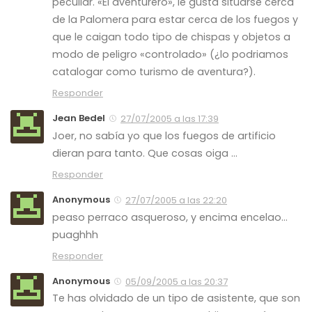
peculiar. «El aventurero», le gusta situarse cerca
de la Palomera para estar cerca de los fuegos y
que le caigan todo tipo de chispas y objetos a
modo de peligro «controlado» (¿lo podriamos
catalogar como turismo de aventura?).
Responder
Jean Bedel
27/07/2005 a las 17:39
Joer, no sabía yo que los fuegos de artificio
dieran para tanto. Que cosas oiga …
Responder
Anonymous
27/07/2005 a las 22:20
peaso perraco asqueroso, y encima encelao…
puaghhh
Responder
Anonymous
05/09/2005 a las 20:37
Te has olvidado de un tipo de asistente, que son