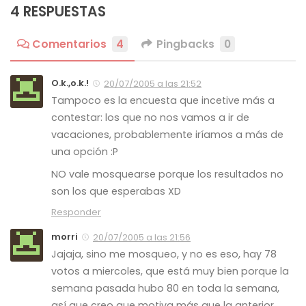
4 RESPUESTAS
Comentarios
4
Pingbacks
0
O.k.,o.k.!
20/07/2005 a las 21:52
Tampoco es la encuesta que incetive más a
contestar: los que no nos vamos a ir de
vacaciones, probablemente iríamos a más de
una opción :P
NO vale mosquearse porque los resultados no
son los que esperabas XD
Responder
morri
20/07/2005 a las 21:56
Jajaja, sino me mosqueo, y no es eso, hay 78
votos a miercoles, que está muy bien porque la
semana pasada hubo 80 en toda la semana,
así que creo que motiva más que la anterior.