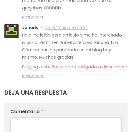
marcando una crux más cada vez que te
quejabas XDDDDD
Responder
Janario
10/05/2006 a las 00:02
Hola, he leído este artículo y me ha interesado
mucho. Permíteme invitarte a visitar una Tira
Cómica que he publicado en mi blog hoy
mismo. Muchas gracias.
Bullying o el niño soldado obligado a disculparse
Responder
DEJA UNA RESPUESTA
Comentario
*