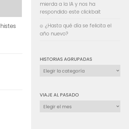
mierda a la IA y nos ha
respondido este clickbait
¿Hasta qué día se felicita el
histes
año nuevo?
HISTORIAS AGRUPADAS
Historias
agrupadas
VIAJE AL PASADO
Viaje
al
pasado