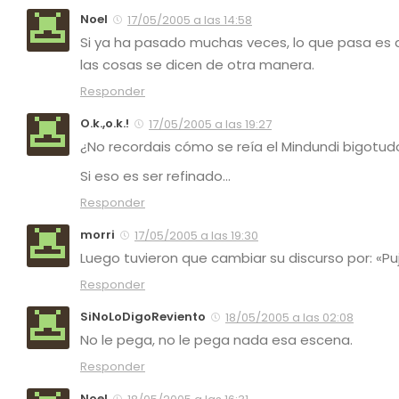
Noel
17/05/2005 a las 14:58
Si ya ha pasado muchas veces, lo que pasa es q
las cosas se dicen de otra manera.
Responder
O.k.,o.k.!
17/05/2005 a las 19:27
¿No recordais cómo se reía el Mindundi bigotu
Si eso es ser refinado…
Responder
morri
17/05/2005 a las 19:30
Luego tuvieron que cambiar su discurso por:
«Pu
Responder
SiNoLoDigoReviento
18/05/2005 a las 02:08
No le pega, no le pega nada esa escena.
Responder
Noel