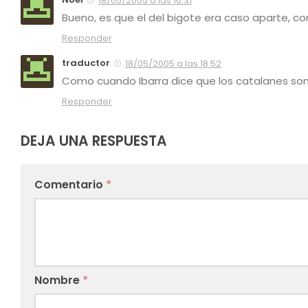
18/05/2005 a las 16:31
Bueno, es que el del bigote era caso aparte, c
Responder
traductor
18/05/2005 a las 18:52
Como cuando Ibarra dice que los catalanes son
Responder
DEJA UNA RESPUESTA
Comentario
*
Nombre
*