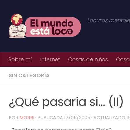
Saltar al contenido
Locuras mentale
Sobre mí
Internet
Cosas de niños
Cosas
SIN CATEGORÍA
¿Qué pasaría si… (II)
POR
MORRI
· PUBLICADA
17/05/2005
· ACTUALIZADO
1