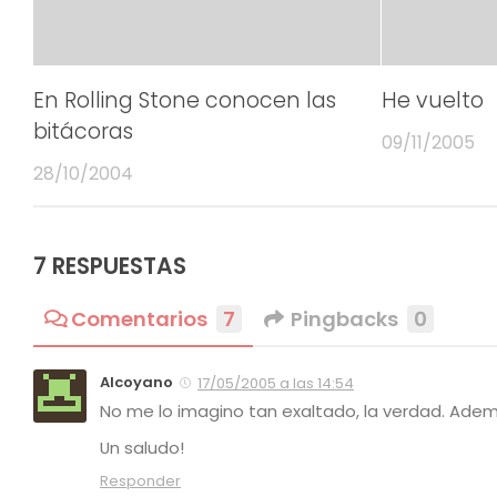
En Rolling Stone conocen las
He vuelto
bitácoras
09/11/2005
28/10/2004
7 RESPUESTAS
Comentarios
7
Pingbacks
0
Alcoyano
17/05/2005 a las 14:54
No me lo imagino tan exaltado, la verdad. Ademá
Un saludo!
Responder