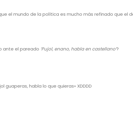
ue el mundo de la política es mucho más refinado que el de
do ante el pareado
‘Pujol, enano, habla en castellano’
?
jol guaperas, habla lo que quieras»
XDDDD