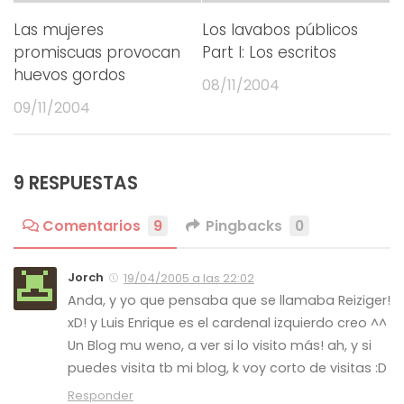
Las mujeres
Los lavabos públicos
promiscuas provocan
Part I: Los escritos
huevos gordos
08/11/2004
09/11/2004
9 RESPUESTAS
Comentarios
9
Pingbacks
0
Jorch
19/04/2005 a las 22:02
Anda, y yo que pensaba que se llamaba Reiziger!
xD! y Luis Enrique es el cardenal izquierdo creo ^^
Un Blog mu weno, a ver si lo visito más! ah, y si
puedes visita tb mi blog, k voy corto de visitas :D
Responder