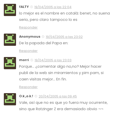
fALTY
19/04/2005 a las 22:04
lo mejor es el nombre en català: benet, no suena
serio, pero claro tampoco lo es
Responder
Anonymous
19/04/2005 a las 23:02
De la papada del Papa en:
Responder
morri
19/04/2005 a las 23:03
Porque… ¿comentar algo no,no? Mejor hacer
publi de la web sin miramientos y pim pam, si
caen visitas mejor… En fin.
Responder
O.k.,o.k.!
20/04/2005 a las 09:45
Vale, así que no es que yo fuera muy ocurrente,
sino que Ratzinger Z era demasiado obvio ¬¬