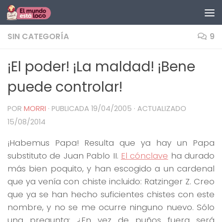
Saltar al contenido
SIN CATEGORÍA
9
¡El poder! ¡La maldad! ¡Bene
puede controlar!
POR
MORRI
· PUBLICADA
19/04/2005
· ACTUALIZADO
15/08/2014
¡Habemus Papa! Resulta que ya hay un Papa
substituto de Juan Pablo II.
El cónclave
ha durado
más bien poquito, y han escogido a un cardenal
que ya venía con chiste incluido: Ratzinger Z. Creo
que ya se han hecho suficientes chistes con este
nombre, y no se me ocurre ninguno nuevo. Sólo
una pregunta: ¿En vez de puños fuera será