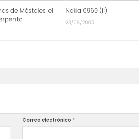
as de Móstoles: el
Nokia 6969 (II)
erpento
23/08/2005
Correo electrónico
*