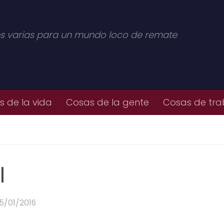
s varias para un mundo loco de remate
 de la vida
Cosas de la gente
Cosas de tra
l
5/01/2016