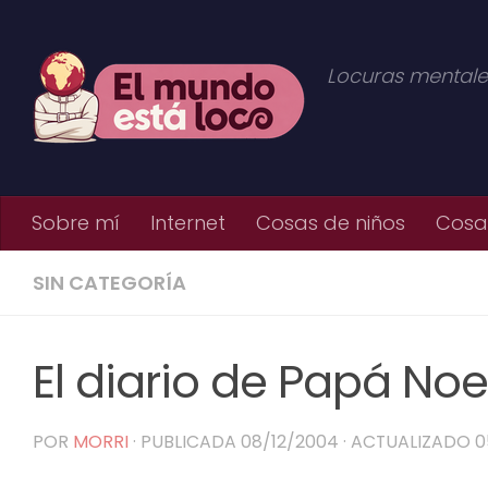
Saltar al contenido
Locuras mentale
Sobre mí
Internet
Cosas de niños
Cosas
SIN CATEGORÍA
El diario de Papá Noe
POR
MORRI
· PUBLICADA
08/12/2004
· ACTUALIZADO
0